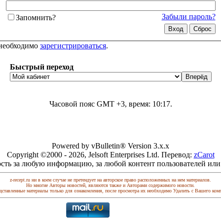
Забыли пароль?
Запомнить?
 необходимо
зарегистрироваться
.
Быстрый переход
Часовой пояс GMT +3, время:
10:17
.
Powered by vBulletin® Version 3.x.x
Copyright ©2000 - 2026, Jelsoft Enterprises Ltd. Перевод:
zCarot
сть за любую информацию, за любой контент пользователей или
z-recept.ru ни в коем случае не претендует на авторское право расположенных на нем материалов.
Но многие Авторы новостей, являются также и Авторами содержимого новости.
дставленные материалы только для ознакомления, после просмотра их необходимо Удалить с Вашего ком