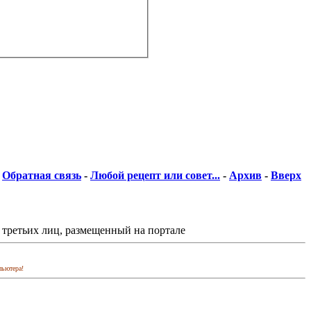
Обратная связь
-
Любой рецепт или совет...
-
Архив
-
Вверх
 третьих лиц, размещенный на портале
пьютера!