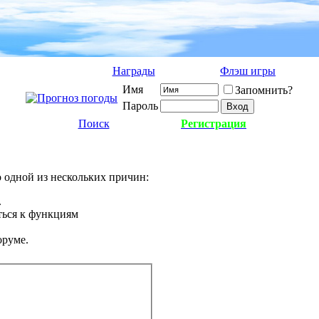
Награды
Флэш игры
Имя
Запомнить?
Пароль
Поиск
Регистрация
о одной из нескольких причин:
.
ться к функциям
оруме.