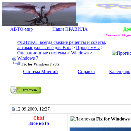
АВТО-мир
Наши ПРАВИЛА
До
Уже как 6184 дне
ФЕНИКС: всегда свежие рецепты и советы,
автомануалы.. всё для Вас.
>
Программы
>
Операционные системы
>
Windows
>
Windows 7
Fix for Windows 7 v3.9
Система Мнений
Справка
Календарь
Fix for Windows 7 v3.9
12.09.2009, 12:27
Chief
Fix for Windows 
Злое коТэ