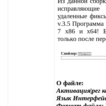
Из данной сборк
исправляющие 
удаленные фиксы
v.3.5 Программа
7 x86 и x64! Б
только после пе
Спойлер:
О файле:
Активация|рег к
Язык Интерфейс
Формат файла: