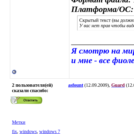
Платформа/ОС:
Скрытый текст (вы должны
У вас нет прав чтобы ви
_______________
Я смотрю на мир
и мне - все фиоле
2 пользователя(ей)
asfount
(12.09.2009),
Guard
(12.
сказали cпасибо:
Метки
fix
,
windows
,
windows 7