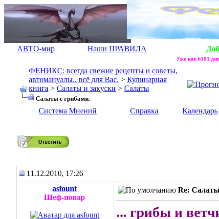
АВТО-мир
Наши ПРАВИЛА
До
Уже как 6181 дне
ФЕНИКС: всегда свежие рецепты и советы,
автомануалы.. всё для Вас.
>
Кулинарная
книга
>
Салаты и закуски
>
Салаты
Салаты с грибами.
Система Мнений
Справка
Календарь
Салаты с грибами.
11.12.2010, 17:26
asfount
Re: Салаты
Шеф-повар
... грибы и вет