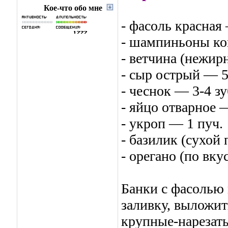
Кое-что обо мне
- фасоль красная
- шампиньоны ко
- ветчина (нежир
- сыр острый — 5
- чеснок — 3-4 зу
- яйцо отварное 
- укроп — 1 пуч.
- базилик (сухой 
- орегано (по вку
Банки с фасолью
заливку, выложит
крупные-нарезать