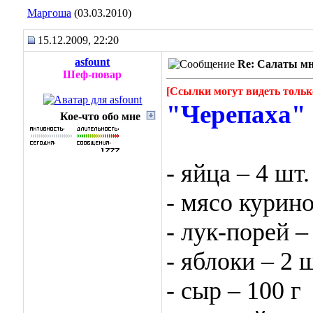
Маргоша
(03.03.2010)
15.12.2009, 22:20
asfount
Re: Салаты мн
Шеф-повар
[Ссылки могут видеть тольк
"Черепаха"
Кое-что обо мне
- яйца – 4 шт.
- мясо курино
- лук-порей –
- яблоки – 2 ш
- сыр – 100 г