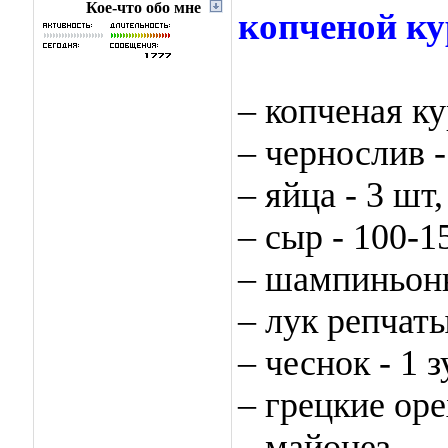
Кое-что обо мне
копченой ку
– копченая ку
– чернослив - 
– яйца - 3 шт,
– сыр - 100-15
– шампиньоны
– лук репчаты
– чеснок - 1 з
– грецкие орех
– майонез,