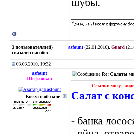
шубы.
___________
3 пользователя(ей)
asfount
(22.01.2010),
Guard
(21.
сказали cпасибо:
03.03.2010, 19:32
asfount
Re: Салаты мн
Шеф-повар
[Ссылки могут виде
Салат с кон
Кое-что обо мне
- банка лосося
- яйца, отвар