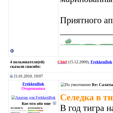
Приятного ап
___________
4 пользователя(ей)
Chief
(15.12.2009),
FrekkenBok
сказали cпасибо:
21.01.2010, 19:07
FrekkenBok
Re: Салаты
Очаровашка
Селедка в т
Кое-что обо мне
В год тигра н