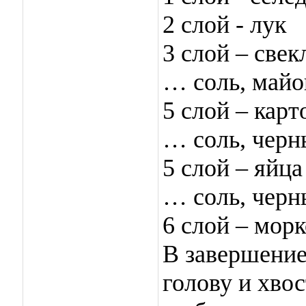
2 слой - лук
3 слой – свек
… соль, майо
5 слой – кар
… соль, черн
5 слой – яйца
… соль, черн
6 слой – мор
В завершение
голову и хво