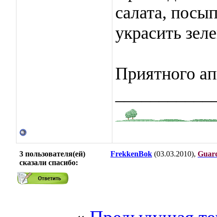
салата, посы
украсить зел
Приятного ап
___________
3 пользователя(ей)
FrekkenBok
(03.03.2010),
Guar
сказали cпасибо: