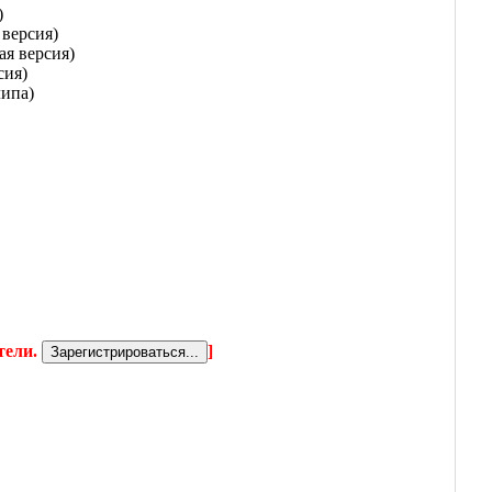
)
 версия)
ая версия)
сия)
липа)
тели.
]