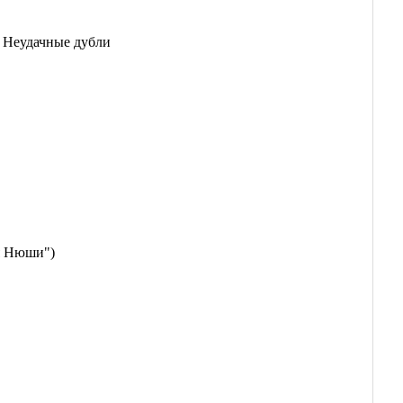
+ Неудачные дубли
я Нюши")