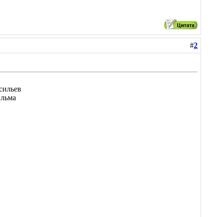
#
2
сильев
ильма