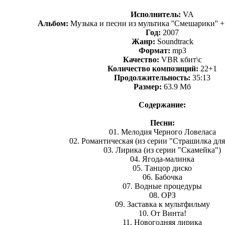
Исполнитель:
VA
Альбом:
Музыка и песни из мультика ''Смешарики'' 
Год:
2007
Жанр:
Soundtrack
Формат:
mp3
Качество:
VBR кбит\с
Количество композиций:
22+1
Продолжительность:
35:13
Размер:
63.9 Мб
Содержание:
Песни:
01. Мелодия Черного Ловеласа
02. Романтическая (из серии "Страшилка дл
03. Лирика (из серии "Скамейка")
04. Ягода-малинка
05. Танцор диско
06. Бабочка
07. Водные процедуры
08. ОРЗ
09. Заставка к мультфильму
10. От Винта!
11. Новогодняя лирика