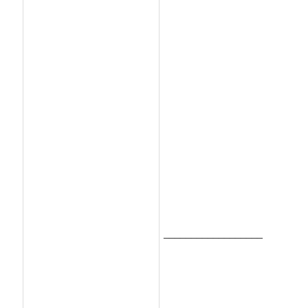
__________________