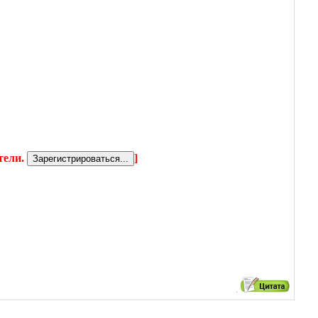
тели.
]