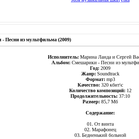
- Песни из мультфильма (2009)
Исполнитель:
Марина Ланда и Сергей Ва
Альбом:
Смешарики - Песни из мультф
Год:
2009
Жанр:
Soundtrack
Формат:
mp3
Качество:
320 кбит\с
Количество композиций:
12
Продолжительность:
37:10
Размер:
85,7 Мб
Содержание:
01. От винта
02. Марафонец
03. Бедненький больной