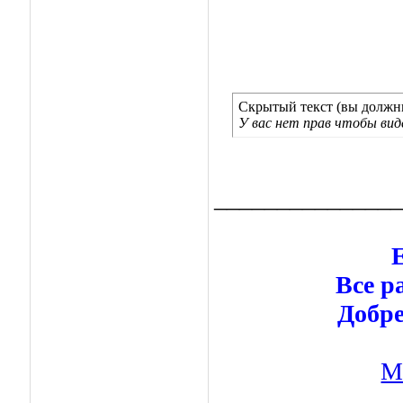
Скрытый текст (вы должны
У вас нет прав чтобы ви
_______________
Е
Все р
Добре
М