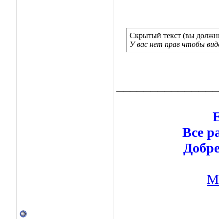
Скрытый текст (вы должны
У вас нет прав чтобы ви
_______________
Е
Все р
Добре
М