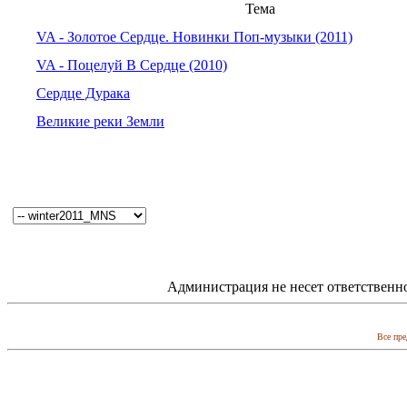
Тема
VA - Золотое Сердце. Новинки Поп-музыки (2011)
VA - Поцелуй В Сердце (2010)
Сердце Дурака
Великие реки Земли
Администрация не несет ответственн
Все пре