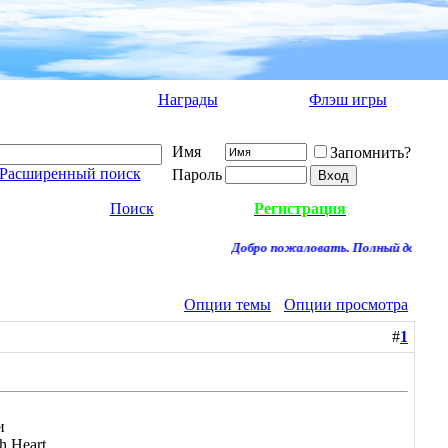
Награды
Флэш игры
Имя
Запомнить?
Расширенный поиск
Пароль
Поиск
Регистрация
Добро пожаловать. Полный доступ к 
Опции темы
Опции просмотра
#
1
и
h Heart