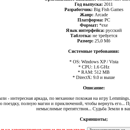
Год выпуска:
2011
Разработчик:
Big Fish Games
Жанр:
Arcade
Платформа:
PC
Формат:
*exe
Язык интерфейса:
русский
Таблэтка:
не требуется
Размер:
25,0 Мб
Системные требования:
* OS: Windows XP / Vista
* CPU: 1.6 GHz
* RAM: 512 MB
* DirectX: 9.0 и выше
Описание:
ли - интересная аркада, по механике похожая на игру Lemming
ю поездку, полную магии и приключений, чтобы вернуть его... 
немыслимые препятствия... Судьба Земли в ва
Скриншоты;
олько зарегистрированные пользователи.