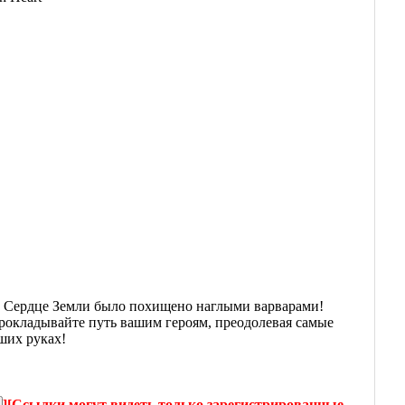
s. Сердце Земли было похищено наглыми варварами!
Прокладывайте путь вашим героям, преодолевая самые
ших руках!
]
[Ссылки могут видеть только зарегистрированные