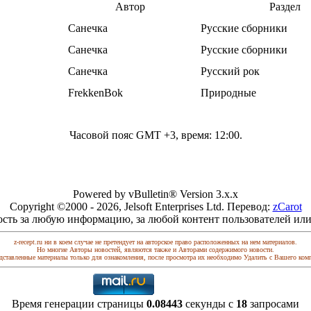
Автор
Раздел
Санечка
Русские сборники
Санечка
Русские сборники
Санечка
Русский рок
FrekkenBok
Природные
Часовой пояс GMT +3, время:
12:00
.
Powered by vBulletin® Version 3.x.x
Copyright ©2000 - 2026, Jelsoft Enterprises Ltd. Перевод:
zCarot
ость за любую информацию, за любой контент пользователей или
z-recept.ru ни в коем случае не претендует на авторское право расположенных на нем материалов.
Но многие Авторы новостей, являются также и Авторами содержимого новости.
дставленные материалы только для ознакомления, после просмотра их необходимо Удалить с Вашего ком
Время генерации страницы
0.08443
секунды с
18
запросами