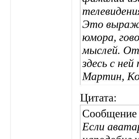
телевидени
Это выража
юмора, гов
мыслей. О
здесь с не
Мартин, Ко
Цитата:
Сообщение
Если аватар