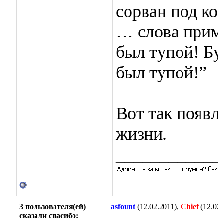
сорван под к
… слова при
был тупой! Б
был тупой!”
Вот так появ
жизни.
___________
3 пользователя(ей)
asfount
(12.02.2011),
Chief
(12.0
сказали cпасибо: