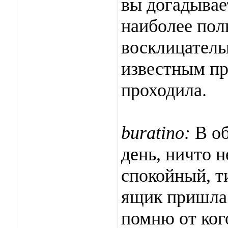
вы догадывае
наиболее пол
восклицатель
известным пр
проходила.
buratino:
В об
день, ничто 
спокойный, т
ящик пришла 
помню от ког