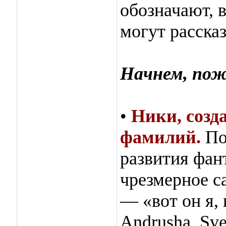
обозначают, в
могут рассказ
Начнем, пож
•
Ники, созд
фамилий.
По
развития фан
чрезмерное с
— «вот он я,
Аndrushа, Sve