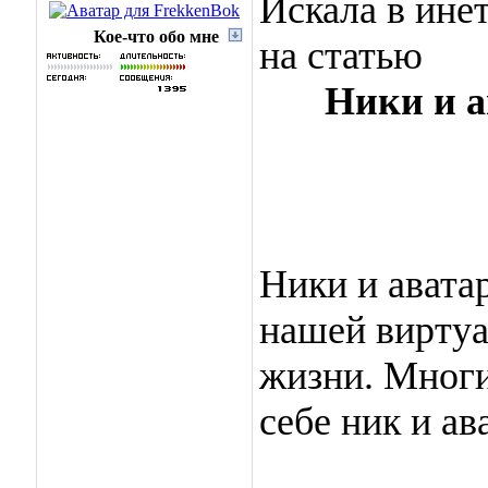
Искала в инет
Кое-что обо мне
на статью
Ники и 
Ники и авата
нашей виртуал
жизни. Многи
себе ник и ав