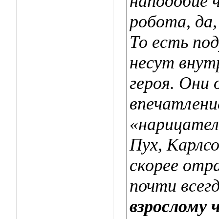
наподобие 
робота, да,
То есть по
несут внут
героя. Они
впечатлени
«нарицател
Пух, Карлс
скорее отр
почти всег
взрослому 