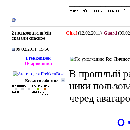
___________
2 пользователя(ей)
Chief
(12.02.2011),
Guard
(09.02
сказали cпасибо:
09.02.2011, 15:56
FrekkenBok
Re: Личнос
Очаровашка
В прошлый ра
Кое-что обо мне
ники пользов
черед авата
О 