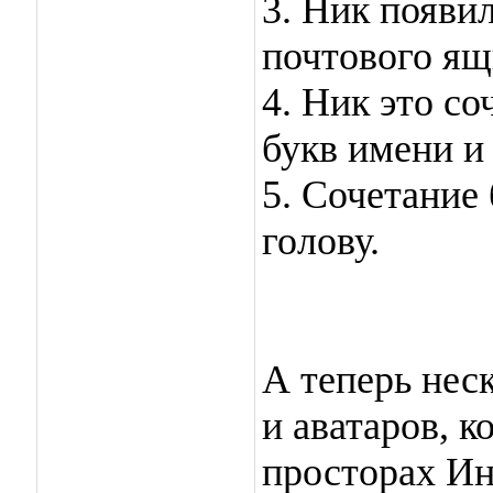
3. Ник появи
почтового ящ
4. Ник это с
букв имени и
5. Сочетание
голову.
А теперь нес
и аватаров, к
просторах Ин