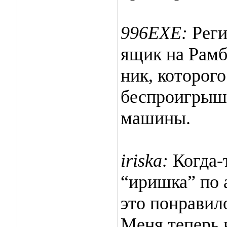
996EXE:
Реги
ящик на Рамб
ник, которого
беспроигрышн
машины.
iriska:
Когда-
“иришка” по 
это понравило
Меня теперь 