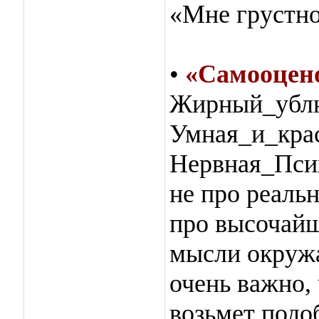
«Мне грустн
•
«Самооцен
Жирный_ублю
Умная_и_крас
Нервная_Псих
не про реаль
про высочайш
мысли окружа
очень важно, 
возьмет подо