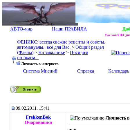
АВТО-мир
Наши ПРАВИЛА
До
Уже как 6181 дне
ФЕНИКС: всегда свежие рецепты и советы,
автомануалы.. всё для Вас.
>
Общий раздел
(Флейм)
>
На завалинке
>
Посидим
по`окаем...
Личность в интернете.
Система Мнений
Справка
Календарь
Личность в интернете.
09.02.2011, 15:41
FrekkenBok
Личность в
Очаровашка