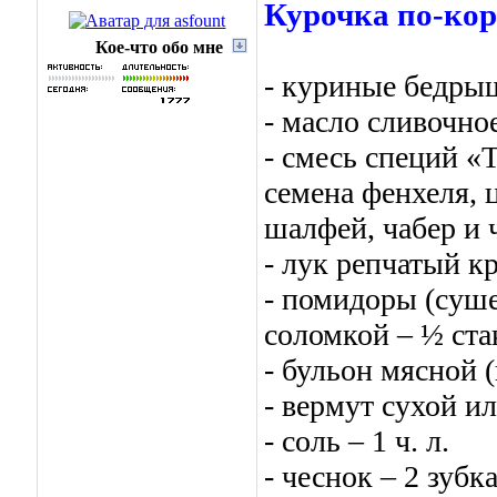
Курочка по-ко
Кое-что обо мне
- куриные бедрыш
- масло сливочное
- смесь специй «Т
семена фенхеля, 
шалфей, чабер и 
- лук репчатый к
- помидоры (суш
соломкой – ½ ста
- бульон мясной 
- вермут сухой и
- соль – 1 ч. л.
- чеснок – 2 зубк