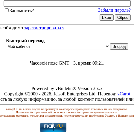
Забыли пароль?
Запомнить?
 необходимо
зарегистрироваться
.
Быстрый переход
Часовой пояс GMT +3, время:
09:21
.
Powered by vBulletin® Version 3.x.x
Copyright ©2000 - 2026, Jelsoft Enterprises Ltd. Перевод:
zCarot
сть за любую информацию, за любой контент пользователей или
z-recept.ru ни в коем случае не претендует на авторское право расположенных на нем материалов.
Но многие Авторы новостей, являются также и Авторами содержимого новости.
дставленные материалы только для ознакомления, после просмотра их необходимо Удалить с Вашего ком