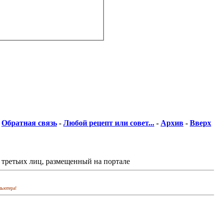
Обратная связь
-
Любой рецепт или совет...
-
Архив
-
Вверх
 третьих лиц, размещенный на портале
пьютера!