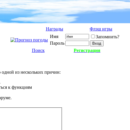
Награды
Флэш игры
Имя
Запомнить?
Пароль
Поиск
Регистрация
о одной из нескольких причин:
.
ться к функциям
оруме.