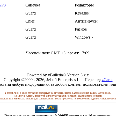
 SP3
Санечка
Редакторы
Guard
Качалки
Chief
Антивирусы
Guard
Разное
Guard
Windows 7
Часовой пояс GMT +3, время:
17:09
.
Powered by vBulletin® Version 3.x.x
Copyright ©2000 - 2026, Jelsoft Enterprises Ltd. Перевод:
zCarot
ость за любую информацию, за любой контент пользователей или
z-recept.ru ни в коем случае не претендует на авторское право расположенных на нем материалов.
Но многие Авторы новостей, являются также и Авторами содержимого новости.
дставленные материалы только для ознакомления, после просмотра их необходимо Удалить с Вашего ком
Время генерации страницы
0.29855
секунды с
16
запросами