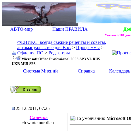
АВТО-мир
Наши ПРАВИЛА
До
Уже как 6181 дней
ФЕНИКС: всегда свежие рецепты и советы,
автомануалы.. всё для Вас.
>
Программы
>
Офисное ПО
>
Редакторы
Microsoft Office Professional 2003 SP3 VL RUS +
UKR MUI SP3
Система Мнений
Справка
Календарь
Microsoft Office Professional 2003 SP3 VL RUS + UKR MUI SP3
25.12.2011, 07:25
Санечка
Microsoft O
Ich warte nur dich...