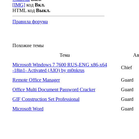
[IMG]
код
Вкл.
HTML код
Выкл.
Правила форума
Похожие темы
Тема
Ав
Microsoft Windows 7 7600 RUS-ENG x86-x64
Chief
-18in1- Activated (AIO) by m0nkrus
Remote Office Manager
Guard
Office Multi Document Password Cracker
Guard
GIF Construction Set Professional
Guard
Microsoft Word
Guard