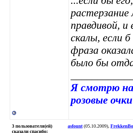
...если бы ег
растерзание 
правдивой, и
скалы, если б
фраза оказал
было бы отда
___________
Я смотрю на
розовые очки
3 пользователя(ей)
asfount
(05.10.2009),
FrekkenB
сказали cпасибо: