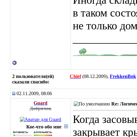
Иногда склад
в таком сост
не только дом
___________
2 пользователя(ей)
Chief
(08.12.2009),
FrekkenBok
сказали cпасибо:
02.11.2009, 08:06
Guard
Re: Логиче
Добрячок
Когда засовы
Кое-что обо мне
закрывает к