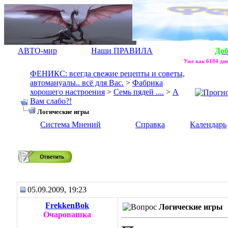
АВТО-мир
Наши ПРАВИЛА
До
Уже как 6184 дне
ФЕНИКС: всегда свежие рецепты и советы,
автомануалы.. всё для Вас.
>
Фабрика
хорошего настроения
>
Семь пядей ....
>
А
Вам слабо?!
Логические игры
Система Мнений
Справка
Календарь
Логические игры
05.09.2009, 19:23
FrekkenBok
Логические игры
Очаровашка