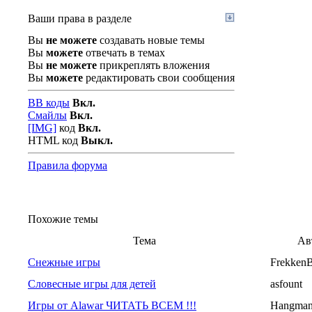
Ваши права в разделе
Вы
не можете
создавать новые темы
Вы
можете
отвечать в темах
Вы
не можете
прикреплять вложения
Вы
можете
редактировать свои сообщения
BB коды
Вкл.
Смайлы
Вкл.
[IMG]
код
Вкл.
HTML код
Выкл.
Правила форума
Похожие темы
Тема
Ав
Снежные игры
Frekken
Словесные игры для детей
asfount
Игры от Alawar ЧИТАТЬ ВСЕМ !!!
Hangma