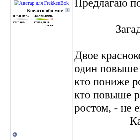
Предлагаю по
Кое-что обо мне
Зага
Двое краснок
один повыше 
кто пониже р
кто повыше р
ростом, - не е
К