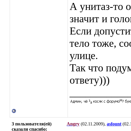
А унитаз-то о
значит и голо
Если допустит
тело тоже, со
улице.
Так что подум
ответу)))
___________
3 пользователя(ей)
Angry
(02.11.2009),
asfount
(02.
сказали cпасибо: