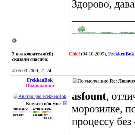
Здорово, дава
___________
3 пользователя(ей)
Chief
(04.10.2009),
FrekkenBok
сказали cпасибо:
05.09.2009, 21:24
FrekkenBok
Re: Логиче
Очаровашка
asfount
, отл
Кое-что обо мне
морозилке, п
процессу без