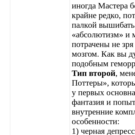
иногда Мастера б
крайне редко, по
палкой вышибать 
«абсолютизм» и м
потрачены не зря
мозгом. Как вы д
подобным гемор
Тип второй
, мен
Поттеры», котор
у первых основна
фантазия и попыт
внутренние комп
особенности:
1) черная депрес