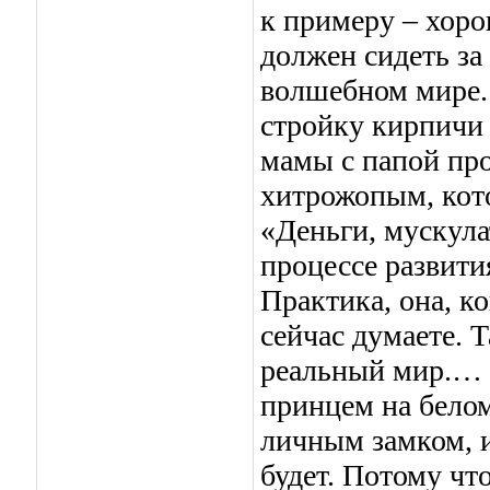
к примеру – хорош
должен сидеть за
волшебном мире. 
стройку кирпичи п
мамы с папой про
хитрожопым, кото
«Деньги, мускула
процессе развития
Практика, она, ко
сейчас думаете. Т
реальный мир.… 
принцем на белом
личным замком, и
будет. Потому чт