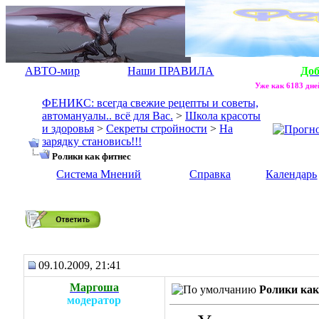
АВТО-мир
Наши ПРАВИЛА
До
Уже как 6183 дней
ФЕНИКС: всегда свежие рецепты и советы,
автомануалы.. всё для Вас.
>
Школа красоты
и здоровья
>
Секреты стройности
>
На
зарядку становись!!!
Ролики как фитнес
Система Мнений
Справка
Календарь
Ролики как фитнес
09.10.2009, 21:41
Маргоша
Ролики как
модератор