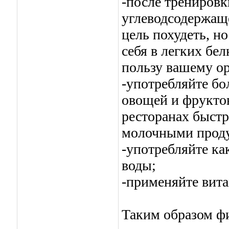
-после тренировк
углеводсодержаще
цель похудеть, н
себя в легких бе
пользу вашему ор
-употребляйте б
овощей и фруктов
ресторанах быстр
молочными проду
-употребляйте к
воды;
-применяйте вит
Таким образом ф