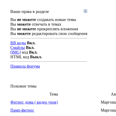
Ваши права в разделе
Вы
не можете
создавать новые темы
Вы
можете
отвечать в темах
Вы
не можете
прикреплять вложения
Вы
можете
редактировать свои сообщения
BB коды
Вкл.
Смайлы
Вкл.
[IMG]
код
Вкл.
HTML код
Выкл.
Правила форума
Похожие темы
Тема
Ав
Фитнес дома ( видео урок)
Маргош
Памп-фитнес
Маргош