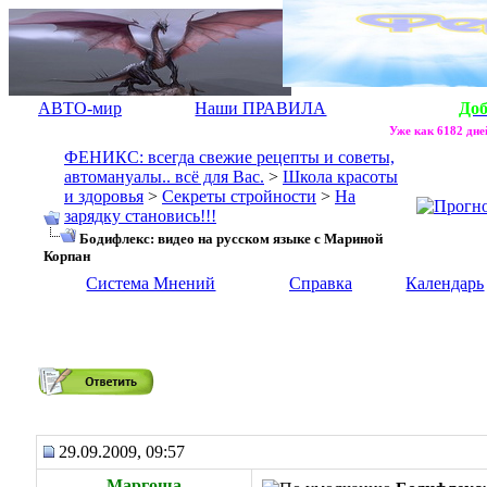
АВТО-мир
Наши ПРАВИЛА
До
Уже как 6182 дней
ФЕНИКС: всегда свежие рецепты и советы,
автомануалы.. всё для Вас.
>
Школа красоты
и здоровья
>
Секреты стройности
>
На
зарядку становись!!!
Бодифлекс: видео на русском языке с Мариной
Корпан
Система Мнений
Справка
Календарь
Бодифлекс: видео на русском языке с Мариной Корпан
29.09.2009, 09:57
Маргоша