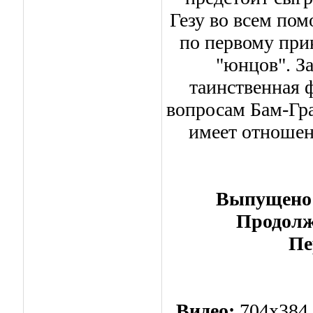
Гезу во всем пом
по первому при
"юнцов". З
таинственная 
вопросам Бам-Гран
имеет отношен
Выпущено
Продолж
Пе
Видео:
704x384 (