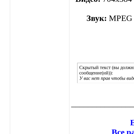
Звук:
MPEG La
Скрытый текст (вы должны
сообщение(ий)):
У вас нет прав чтобы ви
_______________
Е
Все р