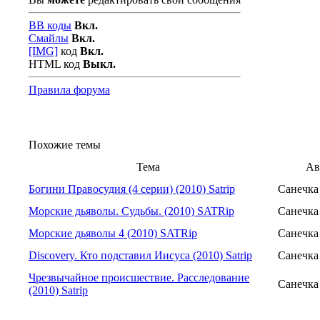
BB коды
Вкл.
Смайлы
Вкл.
[IMG]
код
Вкл.
HTML код
Выкл.
Правила форума
Похожие темы
Тема
Ав
Богини Правосудия (4 серии) (2010) Satrip
Санечка
Морские дьяволы. Судьбы. (2010) SATRip
Санечка
Морские дьяволы 4 (2010) SATRip
Санечка
Discovery. Кто подставил Иисуса (2010) Satrip
Санечка
Чрезвычайное происшествие. Расследование
Санечка
(2010) Satrip