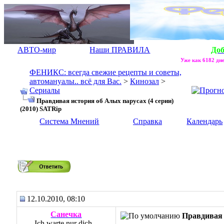
АВТО-мир
Наши ПРАВИЛА
До
Уже как 6182 дне
ФЕНИКС: всегда свежие рецепты и советы,
автомануалы.. всё для Вас.
>
Кинозал
>
Сериалы
Правдивая история об Алых парусах (4 серии)
(2010) SATRip
Система Мнений
Справка
Календарь
Правдивая история об Алых парусах (4 серии) (2010) SATRip
12.10.2010, 08:10
Санечка
Правдивая 
Ich warte nur dich...