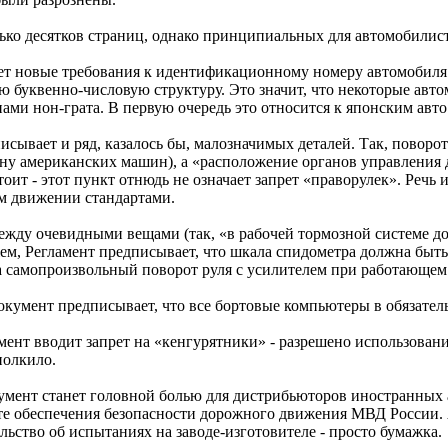
ько десятков страниц, однако принципиальных для автомобилист
ает новые требования к идентификационному номеру автомобиля
ю буквенно-числовую структуру. Это значит, что некоторые авт
нами нон-грата. В первую очередь это относится к японским авт
исывает и ряд, казалось бы, малозначимых деталей. Так, повор
рону американских машин), а «расположение органов управления
оит - этот пункт отнюдь не означает запрет «праворулек». Речь и
м движении стандартами.
ежду очевидными вещами (так, «в рабочей тормозной системе до
м, Регламент предписывает, что шкала спидометра должна быть п
самопроизвольный поворот руля с усилителем при работающем дв
Документ предписывает, что все бортовые компьютеры в обязат
амент вводит запрет на «кенгурятники» - разрешено использовани
полкило.
умент станет головной болью для дистрибьюторов иностранных 
те обеспечения безопасности дорожного движения МВД России. А
ельство об испытаниях на заводе-изготовителе - просто бумажка.