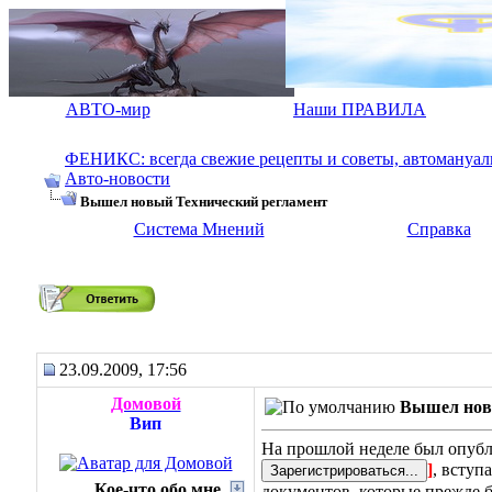
АВТО-мир
Наши ПРАВИЛА
ФЕНИКС: всегда свежие рецепты и советы, автомануалы.
Авто-новости
Вышел новый Технический регламент
Система Мнений
Справка
Вышел новый Технический регламент
23.09.2009, 17:56
Домовой
Вышел нов
Вип
На прошлой неделе был опуб
]
, вступ
Кое-что обо мне
документов, которые прежде 