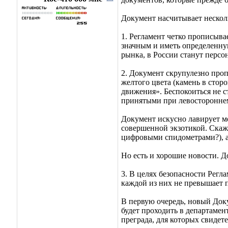
Документ насчитывает нескол
1. Регламент четко прописыв
значным и иметь определенну
рынка, в России станут персо
2. Документ скрупулезно проп
желтого цвета (камень в сто
движения». Беспокоиться не ст
принятыми при левосторонне
Документ искусно лавирует м
совершенной экзотикой. Скаже
цифровыми спидометрами?), а 
Но есть и хорошие новости. 
3. В целях безопасности Регл
каждой из них не превышает 
В первую очередь, новый Док
будет проходить в департамен
преграда, для которых свидет