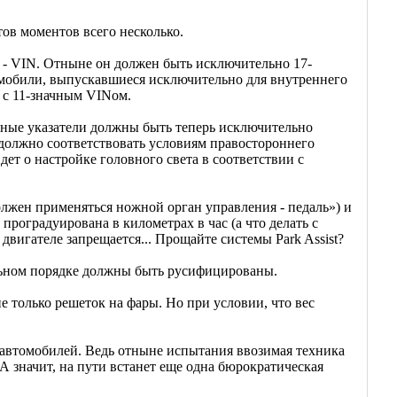
ов моментов всего несколько.
 - VIN. Отныне он должен быть исключительно 17-
омобили, выпускавшиеся исключительно для внутреннего
о с 11-значным VINом.
отные указатели должны быть теперь исключительно
 должно соответствовать условиям правостороннего
дет о настройке головного света в соответствии с
лжен применяться ножной орган управления - педаль») и
роградуирована в километрах в час (а что делать с
игателе запрещается... Прощайте системы Park Assist?
ельном порядке должны быть русифицированы.
е только решеток на фары. Но при условии, что вес
автомобилей. Ведь отныне испытания ввозимая техника
 значит, на пути встанет еще одна бюрократическая