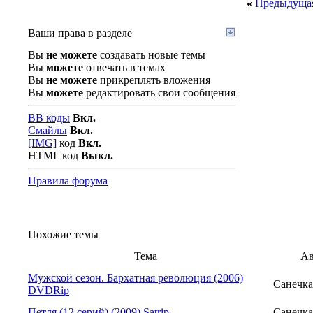
«
Предыдущая
Ваши права в разделе
Вы
не можете
создавать новые темы
Вы
можете
отвечать в темах
Вы
не можете
прикреплять вложения
Вы
можете
редактировать свои сообщения
BB коды
Вкл.
Смайлы
Вкл.
[IMG]
код
Вкл.
HTML код
Выкл.
Правила форума
Похожие темы
Тема
Ав
Мужской сезон. Бархатная революция (2006)
Санечка
DVDRip
Петля (12 серий) (2009) Satrip
Санечка