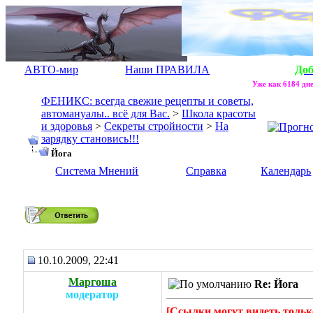
АВТО-мир
Наши ПРАВИЛА
До
Уже как 6184 дне
ФЕНИКС: всегда свежие рецепты и советы,
автомануалы.. всё для Вас.
>
Школа красоты
и здоровья
>
Секреты стройности
>
На
зарядку становись!!!
Йога
Система Мнений
Справка
Календарь
Йога
10.10.2009, 22:41
Маргоша
Re: Йога
модератор
[Ссылки могут видеть тольк