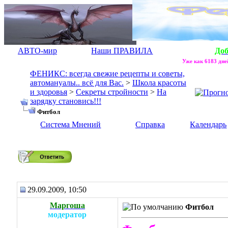
АВТО-мир
Наши ПРАВИЛА
До
Уже как 6183 дней
ФЕНИКС: всегда свежие рецепты и советы,
автомануалы.. всё для Вас.
>
Школа красоты
и здоровья
>
Секреты стройности
>
На
зарядку становись!!!
Фитбол
Система Мнений
Справка
Календарь
Фитбол
29.09.2009, 10:50
Маргоша
Фитбол
модератор