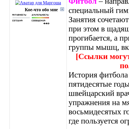
Фитбол
– направ
специальный гим
Кое-что обо мне
Занятия сочетают
при этом в щадящ
прогибается, а п
группы мышц, вк
[Ссылки могут
по
История фитбола 
пятидесятые год
швейцарский вра
упражнения на мя
восьмидесятых го
где пользуется о