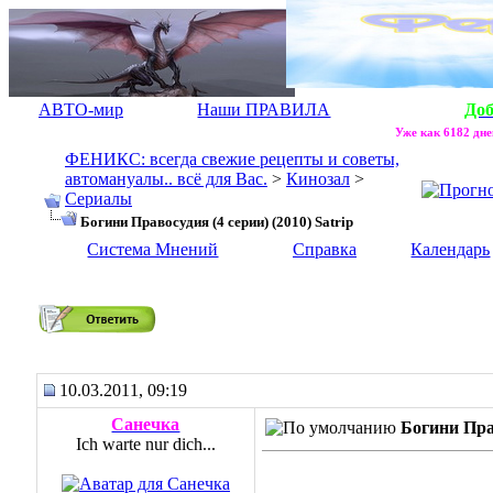
АВТО-мир
Наши ПРАВИЛА
До
Уже как 6182 дне
ФЕНИКС: всегда свежие рецепты и советы,
автомануалы.. всё для Вас.
>
Кинозал
>
Сериалы
Богини Правосудия (4 серии) (2010) Satrip
Система Мнений
Справка
Календарь
Богини Правосудия (4 серии) (2010) Satrip
10.03.2011, 09:19
Санечка
Богини Прав
Ich warte nur dich...