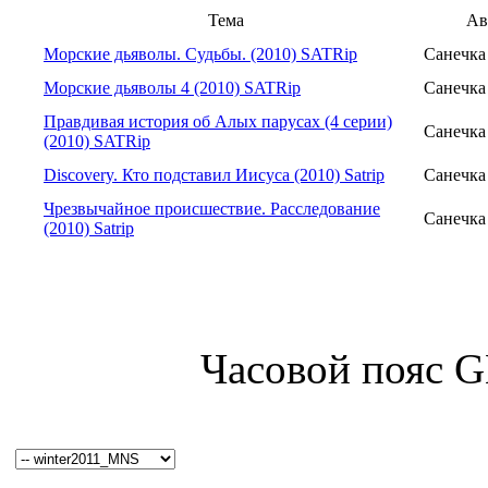
Тема
Ав
Морские дьяволы. Судьбы. (2010) SATRip
Санечка
Морские дьяволы 4 (2010) SATRip
Санечка
Правдивая история об Алых парусах (4 серии)
Санечка
(2010) SATRip
Discovery. Кто подставил Иисуса (2010) Satrip
Санечка
Чрезвычайное происшествие. Расследование
Санечка
(2010) Satrip
Часовой пояс 