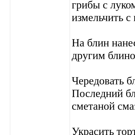
грибы с луко
измельчить с
На блин нане
другим блино
Чередовать б
Последний бл
сметаной смаз
Украсить тор