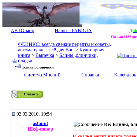
АВТО-мир
Наши ПРАВИЛА
До
Уже как 6182 дне
ФЕНИКС: всегда свежие рецепты и советы,
автомануалы.. всё для Вас.
>
Кулинарная
книга
>
Выпечка
>
Блины ,блинчики,
оладьи
Блины, блинчики
Система Мнений
Справка
Календарь
Блины, блинчики
03.03.2010, 19:54
asfount
Re: Блины, б
Шеф-повар
[Ссылки могут видеть тольк