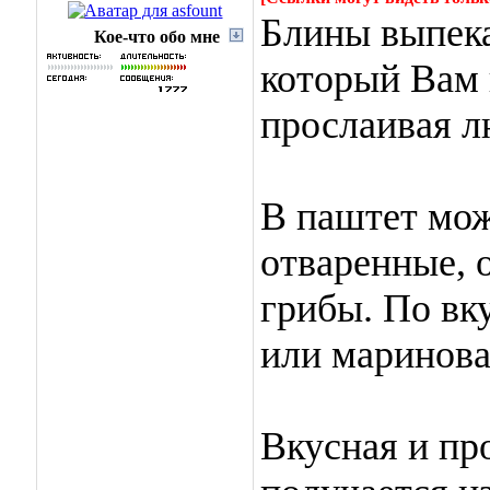
Блины выпека
Кое-что обо мне
который Вам 
прослаивая
В паштет мож
отваренные, 
грибы. По вк
или маринов
Вкусная и пр