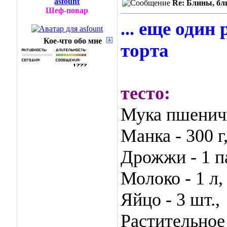
asfount
Re: Блины, б
Шеф-повар
еще один 
...
Кое-что обо мне
торта
тесто:
Мука пшеничн
Манка - 300 г
Дрожжи - 1 п
Молоко - 1 л,
Яйцо - 3 шт.,
Растительное 