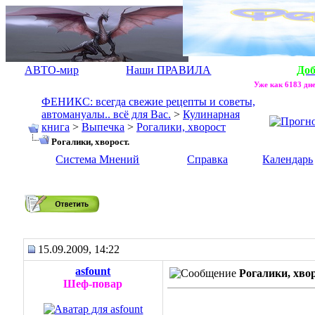
АВТО-мир
Наши ПРАВИЛА
До
Уже как 6183 дне
ФЕНИКС: всегда свежие рецепты и советы,
автомануалы.. всё для Вас.
>
Кулинарная
книга
>
Выпечка
>
Рогалики, хворост
Рогалики, хворост.
Система Мнений
Справка
Календарь
Рогалики, хворост.
15.09.2009, 14:22
asfount
Рогалики, хвор
Шеф-повар