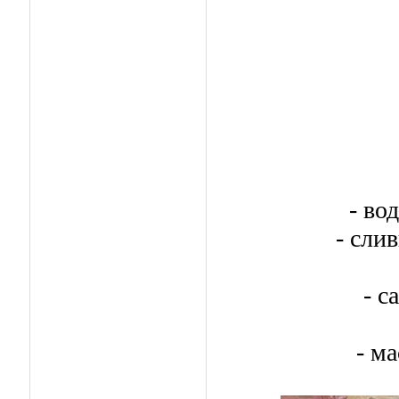
- во
- слив
- с
- ма