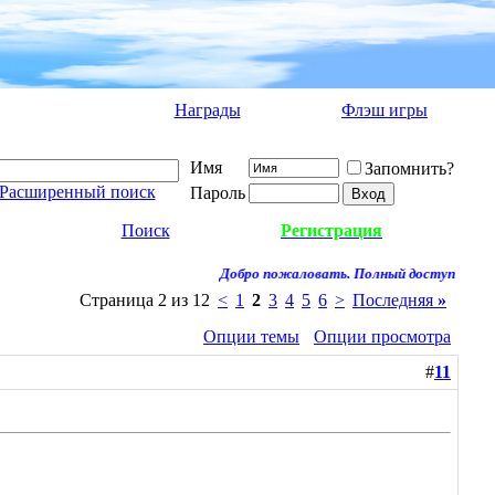
Награды
Флэш игры
Имя
Запомнить?
Расширенный поиск
Пароль
Поиск
Регистрация
Добро пожаловать. Полный доступ к форуму 
Страница 2 из 12
<
1
2
3
4
5
6
>
Последняя
»
Опции темы
Опции просмотра
#
11