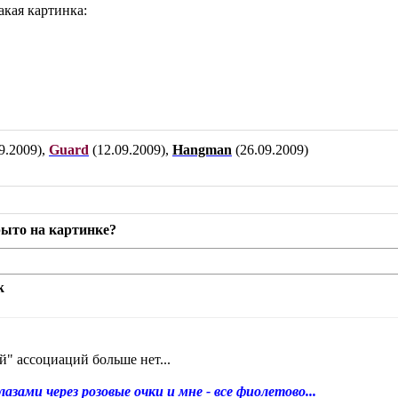
акая картинка:
9.2009),
Guard
(12.09.2009),
Hangman
(26.09.2009)
рыто на картинке?
k
" ассоциаций больше нет...
зами через розовые очки и мне - все фиолетово...