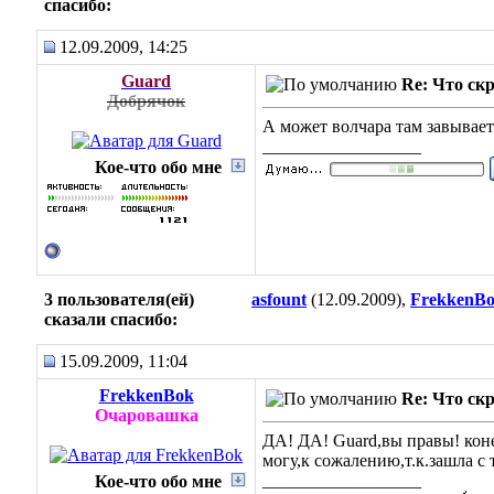
cпасибо:
12.09.2009, 14:25
Guard
Re: Что ск
Добрячок
А может волчара там завывае
__________________
Кое-что обо мне
3 пользователя(ей)
asfount
(12.09.2009),
FrekkenB
сказали cпасибо:
15.09.2009, 11:04
FrekkenBok
Re: Что ск
Очаровашка
ДА! ДА! Guard,вы правы! коне
могу,к сожалению,т.к.зашла с
__________________
Кое-что обо мне