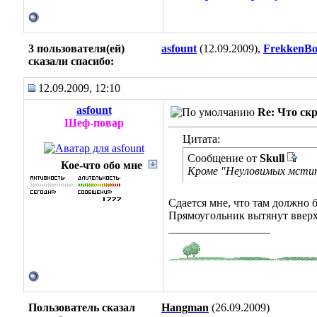
3 пользователя(ей)
asfount
(12.09.2009),
FrekkenB
сказали cпасибо:
12.09.2009, 12:10
asfount
Re: Что ск
Шеф-повар
Цитата:
Сообщение от
Skull
Кое-что обо мне
Кроме "Неуловимых мстит
Сдается мне, что там должно б
Прямоугольник вытянут ввер
__________________
Пользователь сказал
Hangman
(26.09.2009)