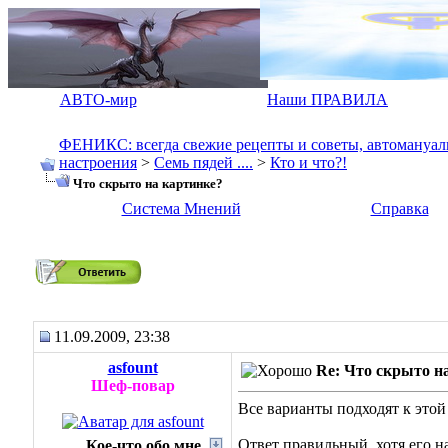
АВТО-мир
Наши ПРАВИЛА
ФЕНИКС: всегда свежие рецепты и советы, автомануалы.
настроения
>
Семь пядей ....
>
Кто и что?!
Что скрыто на картинке?
Система Мнений
Справка
Что скрыто на картинке?
11.09.2009, 23:38
asfount
Re: Что скрыто н
Шеф-повар
Все варианты подходят к этой
Ответ правильный, хотя его на
Кое-что обо мне