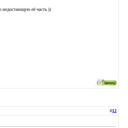
ю недостающую её часть ))
#
12