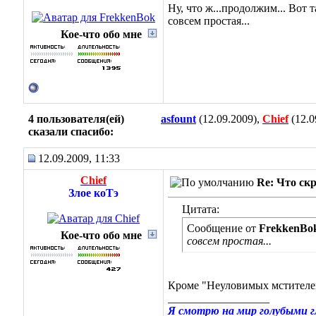
Ну, что ж...продолжим...
Вот т
совсем простая...
Кое-что обо мне
4 пользователя(ей)
asfount
(12.09.2009),
Chief
(12.0
сказали cпасибо:
12.09.2009, 11:33
Chief
Re: Что ск
Злое коТэ
Цитата:
Сообщение от
FrekkenBo
Кое-что обо мне
совсем простая...
Кроме "Неуловимых мстителей
__________________
Я смотрю на мир голубыми гла