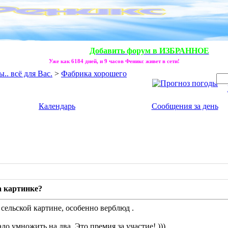
Добавить форум в ИЗБРАННОЕ
Уже как 6184 дней, и 9 часов Феникс живет в сети!
. всё для Вас.
>
Фабрика хорошего
Календарь
Сообщения за день
а картинке?
 сельской картине, особенно верблюд
.
до умножить на два. Это премия за участие! )))