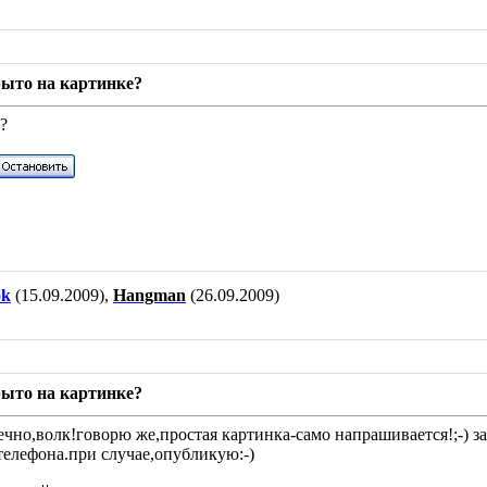
рыто на картинке?
т?
ok
(15.09.2009),
Hangman
(26.09.2009)
рыто на картинке?
чно,волк!говорю же,простая картинка-само напрашивается!;-) за
 телефона.при случае,опубликую:-)