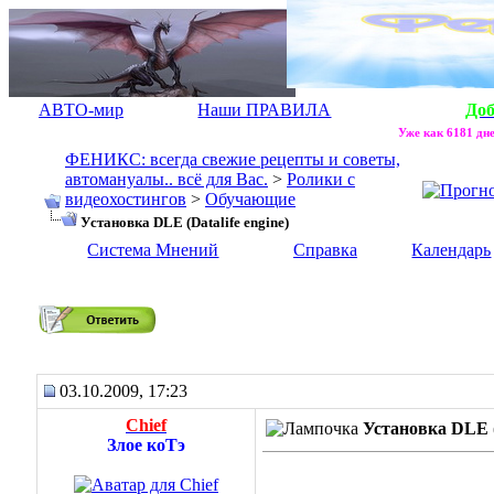
АВТО-мир
Наши ПРАВИЛА
До
Уже как 6181 дне
ФЕНИКС: всегда свежие рецепты и советы,
автомануалы.. всё для Вас.
>
Ролики с
видеохостингов
>
Обучающие
Установка DLE (Datalife engine)
Система Мнений
Справка
Календарь
Установка DLE (Datalife engine)
03.10.2009, 17:23
Chief
Установка DLE (D
Злое коТэ