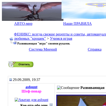
АВТО-мир
Наши ПРАВИЛА
ФЕНИКС: всегда свежие рецепты и советы, автомануалы.
любимых "крошек"
>
Учимся играя
Развивающая "игра" своими руками.
Система Мнений
Справка
Развивающая "игра" своими руками.
29.09.2009, 19:37
asfount
Развивающая 
Шеф-повар
Кое-что обо мне