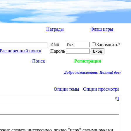
Награды
Флэш игры
Имя
Запомнить?
Расширенный поиск
Пароль
Поиск
Регистрация
Добро пожаловать. Полный доступ к фо
Опции темы
Опции просмотра
#
1
можно сделать интересную, яркую "игру" своими руками.