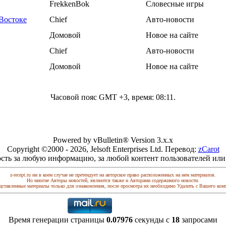
FrekkenBok
Словесные игры
Востоке
Chief
Авто-новости
Домовой
Новое на сайте
Chief
Авто-новости
Домовой
Новое на сайте
Часовой пояс GMT +3, время:
08:11
.
Powered by vBulletin® Version 3.x.x
Copyright ©2000 - 2026, Jelsoft Enterprises Ltd. Перевод:
zCarot
сть за любую информацию, за любой контент пользователей или
z-recept.ru ни в коем случае не претендует на авторское право расположенных на нем материалов.
Но многие Авторы новостей, являются также и Авторами содержимого новости.
дставленные материалы только для ознакомления, после просмотра их необходимо Удалить с Вашего ком
Время генерации страницы
0.07976
секунды с
18
запросами