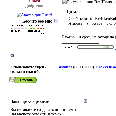
Guard
Re: Нюня 
Добрячок
Цитата:
Сообщение от
FrekkenBo
Кое-что обо мне
А может утра все-таки д
Ню-ню... и сразу не заходя на
__________________
2 пользователя(ей)
asfount
(08.11.2009),
FrekkenB
сказали cпасибо:
Ваши права в разделе
Вы
не можете
создавать новые темы
Вы
можете
отвечать в темах