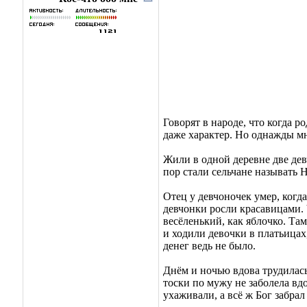
Говорят в народе, что когда р
даже характер. Но однажды мн
Жили в одной деревне две дев
пор стали сельчане называть 
Отец у девчоночек умер, когда
девчонки росли красавицами. Ч
весёленький, как яблочко. Там
и ходили девочки в платьицах
денег ведь не было.
Днём и ночью вдова трудилась
тоски по мужу не заболела вд
ухаживали, а всё ж Бог забрал