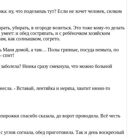
а: ну, что поделаешь тут? Если не хочет человек, силком
рать, убирать, в огороде возиться. Это тоже кому-то делать
умеет: и обед состряпать, и с ребёночком хозяйским
там, как солнышком, согрето.
ь Маня домой, а там… Полы грязные, посуда немыта, по
- спит!
ы заболела? Нинка сразу смекнула, что можно больной
несла. - Вставай, лентяйка и неряха, хватит нюни-то
а пирожки спасибо сказала, до ворот проводила. Всё честь
 с углов согнала, обед приготовила. Так и день воскресный