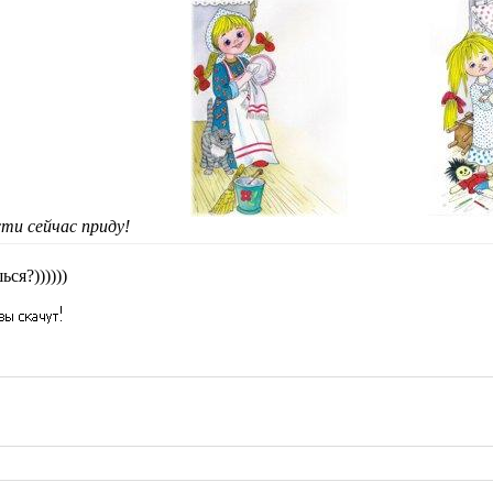
сти сейчас приду!
ся?))))))