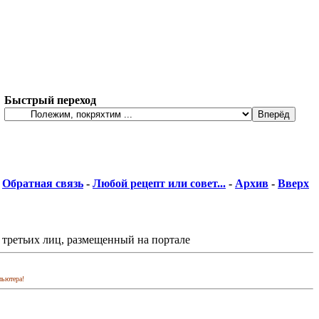
Быстрый переход
Обратная связь
-
Любой рецепт или совет...
-
Архив
-
Вверх
 третьих лиц, размещенный на портале
пьютера!