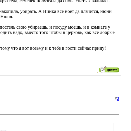
ряхтела, семечек полузгала да снова спать завалилась.
накопила, убирать. А Нинка всё ноет да плачется, нюни
- Нюня.
 постель свою убираешь, и посуду моешь, и в комнате у
водить надо, вместо того чтобы в церковь, как все добрые
тому что я вот возьму и к тебе в гости сейчас приду!
#
2