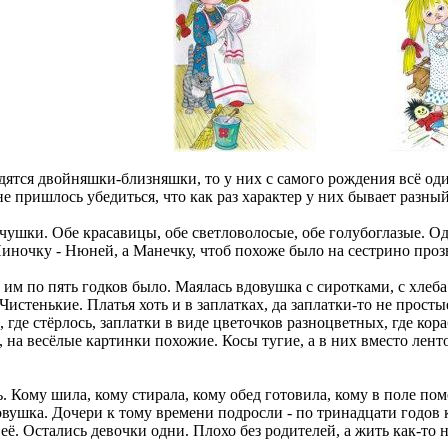
одятся двойняшки-близняшки, то у них с самого рождения всё оди
е пришлось убедиться, что как раз характер у них бывает разный
чушки. Обе красавицы, обе светловолосые, обе голубоглазые. О
Ниночку - Нюней, а Манечку, чтоб похоже было на сестрино проз
 им по пять годков было. Маялась вдовушка с сиротками, с хлеба
истенькие. Платья хоть и в заплатках, да заплатки-то не просты
, где стёрлось, заплатки в виде цветочков разноцветных, где кор
, на весёлые картинки похожие. Косы тугие, а в них вместо лен
. Кому шила, кому стирала, кому обед готовила, кому в поле пом
овушка. Дочери к тому времени подросли - по тринадцати годов 
 её. Остались девочки одни. Плохо без родителей, а жить как-то н