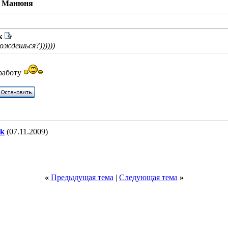
и Манюня
k
ождешься?))))))
 работу
ok
(07.11.2009)
«
Предыдущая тема
|
Следующая тема
»