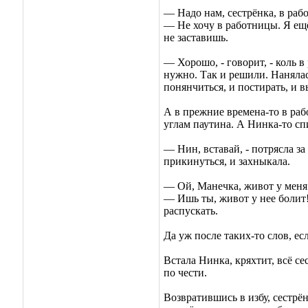
— Надо нам, сестрёнка, в рабо
— Не хочу в работницы. Я ещё
не заставишь.
— Хорошо, - говорит, - коль в
нужно. Так и решили. Нанялас
понянчиться, и постирать, и 
А в прежние времена-то в раб
углам паутина. А Нинка-то спи
— Нин, вставай, - потрясла за
прикинуться, и захныкала.
— Ой, Манечка, живот у меня 
— Ишь ты, живот у нее болит! 
распускать.
Да уж после таких-то слов, ес
Встала Нинка, кряхтит, всё се
по чести.
Возвратившись в избу, сестрён