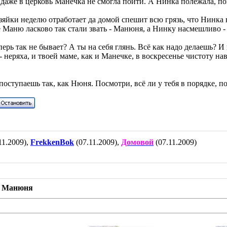
, даже в церковь Манечка не смогла пойти. А Нинка полежала, пок
зяйки неделю отработает да домой спешит всю грязь, что Нинка 
не Маню ласково так стали звать - Манюня, а Нинку насмешливо 
ерь так не бывает? А ты на себя глянь. Всё как надо делаешь? И
- неряха, и твоей маме, как и Манечке, в воскресенье чистоту на
поступаешь так, как Нюня. Посмотри, всё ли у тебя в порядке, по
11.2009),
FrekkenBok
(07.11.2009),
Домовой
(07.11.2009)
и Манюня