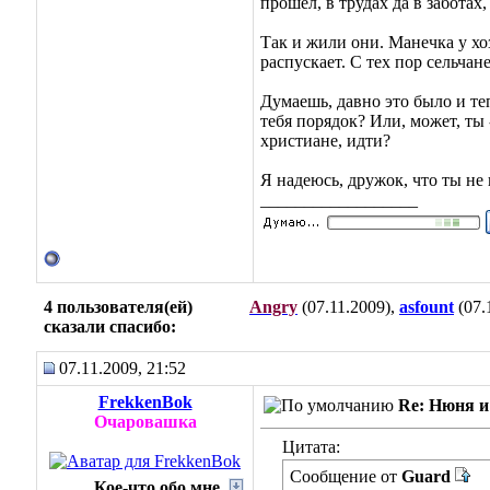
прошёл, в трудах да в заботах
Так и жили они. Манечка у хо
распускает. С тех пор сельча
Думаешь, давно это было и теп
тебя порядок? Или, может, ты 
христиане, идти?
Я надеюсь, дружок, что ты не 
__________________
4 пользователя(ей)
Angry
(07.11.2009),
asfount
(07.
сказали cпасибо:
07.11.2009, 21:52
FrekkenBok
Re: Нюня 
Очаровашка
Цитата:
Сообщение от
Guard
Кое-что обо мне