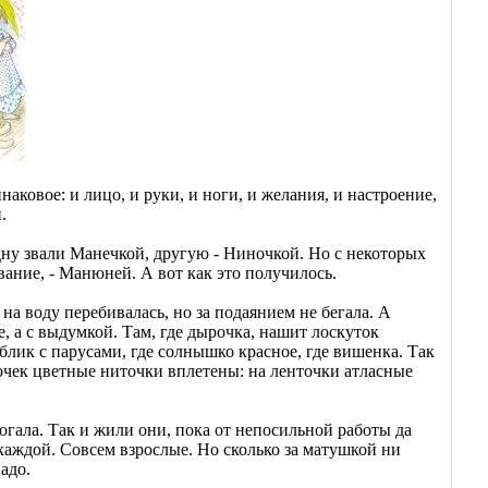
наковое: и лицо, и руки, и ноги, и желания, и настроение,
.
дну звали Манечкой, другую - Ниночкой. Но с некоторых
вание, - Манюней. А вот как это получилось.
 на воду перебивалась, но за подаянием не бегала. А
е, а с выдумкой. Там, где дырочка, нашит лоскуток
аблик с парусами, где солнышко красное, где вишенка. Так
точек цветные ниточки вплетены: на ленточки атласные
огала. Так и жили они, пока от непосильной работы да
каждой. Совсем взрослые. Но сколько за матушкой ни
адо.