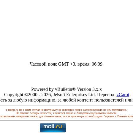
Часовой пояс GMT +3, время:
06:09
.
Powered by vBulletin® Version 3.x.x
Copyright ©2000 - 2026, Jelsoft Enterprises Ltd. Перевод:
zCarot
сть за любую информацию, за любой контент пользователей или
z-recept.ru ни в коем случае не претендует на авторское право расположенных на нем материалов.
Но многие Авторы новостей, являются также и Авторами содержимого новости.
дставленные материалы только для ознакомления, после просмотра их необходимо Удалить с Вашего ком