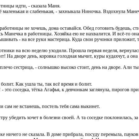
тницы идти, - сказала Маня.
 маленькая и слабенькая, - захныкала Ниночка. Вздохнула Манечк
 работницы не хочешь, дома оставайся. Обед готовить будешь, сти
ь Манечка в работницы. Хозяйка ею не нахвалится. И всё-то она 
вышивать - на все руки мастерица. Куда свои ручонки приложит, 
отники на всю неделю уходили. Прошла первая неделя, вернулас
т! На дворе день, коровка голодная мычит, куры кудахчут, а она 
 плечо сестрица, - солнышко высоко стоит, день на дворе. Али т
болит. Как ушла ты, так всё время и болит.
- это соседка, тётка Агафья, к девчонкам заглянула, пирогов при
ли сам не встанешь, постель тебя сама выкинет.
стру убедить хочет в болезни своей. А та соседке поклонилась, з
ке ничего не сказала. В доме прибрала, посуду перемыла, пауков