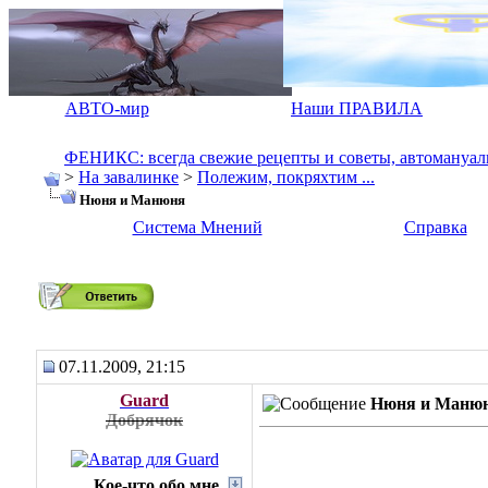
АВТО-мир
Наши ПРАВИЛА
ФЕНИКС: всегда свежие рецепты и советы, автомануалы.
>
На завалинке
>
Полежим, покряхтим ...
Нюня и Манюня
Система Мнений
Справка
Нюня и Манюня
07.11.2009, 21:15
Guard
Нюня и Маню
Добрячок
Кое-что обо мне