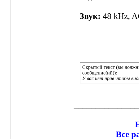
Звук:
48 kHz, AC
Скрытый текст (вы должны
сообщение(ий)):
У вас нет прав чтобы ви
_______________
Е
Все р