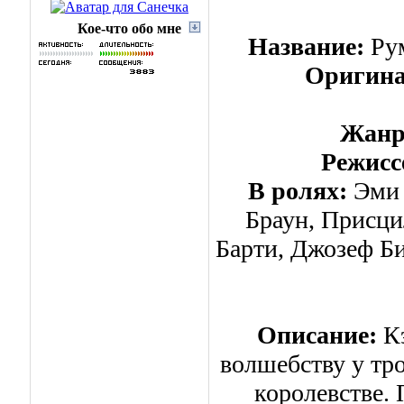
Кое-что обо мне
Название:
Рум
Оригина
Жанр
Режисс
В ролях:
Эми 
Браун, Присци
Барти, Джозеф Би
Описание:
Кэ
волшебству у тр
королевстве. 