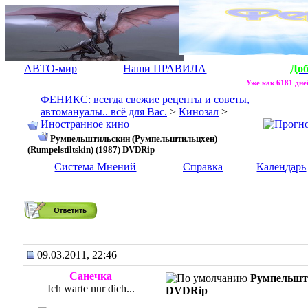
АВТО-мир
Наши ПРАВИЛА
До
Уже как 6181 дней
ФЕНИКС: всегда свежие рецепты и советы,
автомануалы.. всё для Вас.
>
Кинозал
>
Иностранное кино
Румпельштильскин (Румпельштильцхен)
(Rumpelstiltskin) (1987) DVDRip
Система Мнений
Справка
Календарь
Румпельштильскин (Румпельштильцхен) (Rumpelstiltskin) (198
09.03.2011, 22:46
Санечка
Румпельшти
Ich warte nur dich...
DVDRip