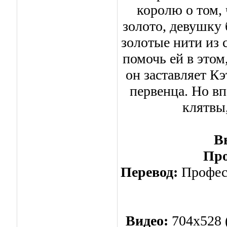
королю о том, 
золото, девушку
золотые нити из
помочь ей в этом
он заставляет Кэ
первенца. Но в
клятвы,
В
Про
Перевод:
Професс
Видео:
704x528 (