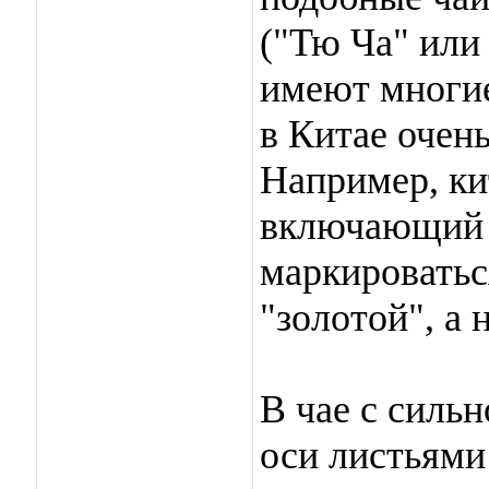
("Тю Ча" или
имеют многи
в Китае очень
Например, ки
включающий в
маркироватьс
"золотой", а 
В чае с силь
оси листьями