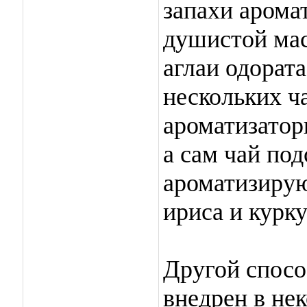
запахи арома
душистой мас
аглаи одората
нескольких ча
ароматизатор
а сам чай по
ароматизирую
ириса и курк
Другой спосо
внедрен в нек