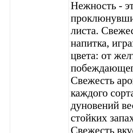
Нежность - э
проклюнувших
листа. Свежес
напитка, игр
цвета: от же
побеждающег
Свежесть аро
каждого сорт
дуновений ве
стойких запа
Свежесть вкус