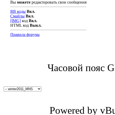
Вы
можете
редактировать свои сообщения
BB коды
Вкл.
Смайлы
Вкл.
[IMG]
код
Вкл.
HTML код
Выкл.
Правила форума
Часовой пояс 
Powered by vBul