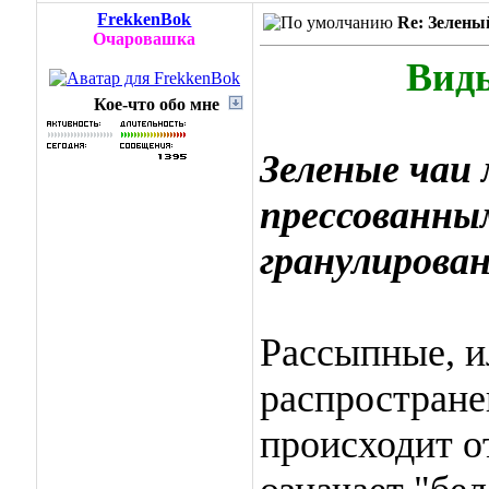
FrekkenBok
Re: Зелены
Очаровашка
Виды
Кое-что обо мне
Зеленые чаи
прессованны
гранулирова
Рассыпные, 
распростране
происходит от