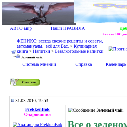
АВТО-мир
Наши ПРАВИЛА
До
Уже как 6183 дне
ФЕНИКС: всегда свежие рецепты и советы,
автомануалы.. всё для Вас.
>
Кулинарная
книга
>
Напитки
>
Безалкогольные напитки
Зеленый чай.
Система Мнений
Справка
Календарь
Зеленый чай.
31.03.2010, 19:53
FrekkenBok
Зеленый чай.
Очаровашка
Все о зелено