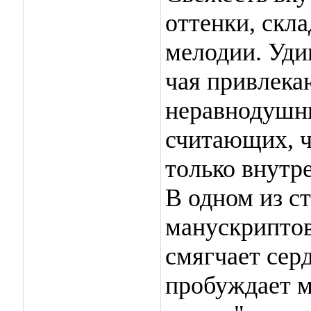
оттенки, скл
мелодии. Уди
чая привлека
неравнодушны
считающих, ч
только внутр
В одном из с
манускриптов
смягчает серд
пробуждает м