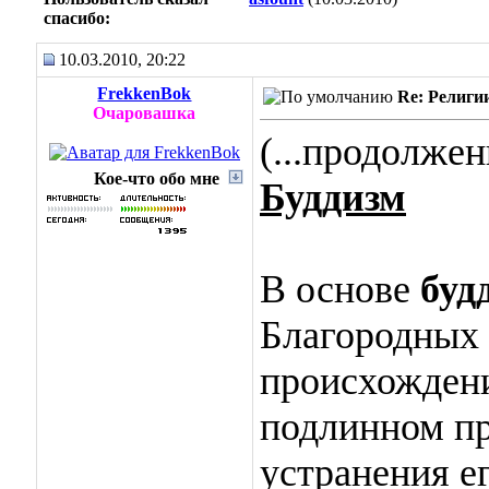
cпасибо:
10.03.2010, 20:22
FrekkenBok
Re: Религи
Очаровашка
(...продолжен
Кое-что обо мне
Буддизм
В основе
буд
Благородных 
происхождени
подлинном пр
устранения е