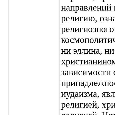
направлений 
религию, озн
религиозног
космополитич
ни эллина, ни
христианином
зависимости 
принадлежнос
иудаизма, яв
религией, хр