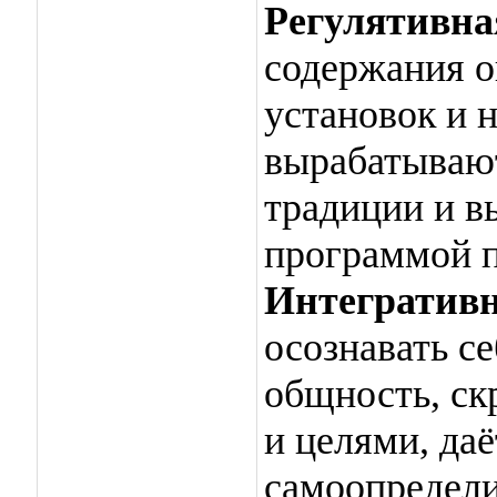
Регулятивна
содержания 
установок и 
вырабатывают
традиции и в
программой п
Интегратив
осознавать с
общность, с
и целями, да
самоопредели