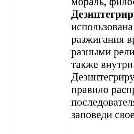
мораль, филос
Дезинтегри
использована
разжигания в
разными рели
также внутри
Дезинтегриру
правило расп
последовате
заповеди сво