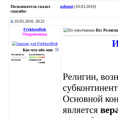
Пользователь сказал
asfount
(10.03.2010)
cпасибо:
10.03.2010, 20:21
FrekkenBok
Re: Религи
Очаровашка
И
Кое-что обо мне
Религии, воз
субконтинент
Основной кон
является
вер