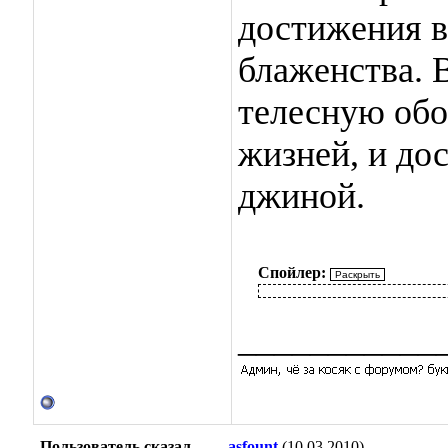
достижения в
блаженства. 
телесную обо
жизней, и до
джиной.
Спойлер:
___________
Пользователь сказал
asfount
(10.03.2010)