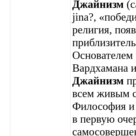
Джайни́зм
(с
jina?, «побед
религия, поя
приблизительн
Основателем 
Вардхамана 
Джайнизм
пр
всем живым с
Философия и 
в первую очер
самосоверше