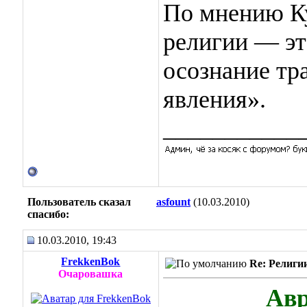
По мнению К
религии — это
осознание тр
явления».
___________
Пользователь сказал
asfount
(10.03.2010)
cпасибо:
10.03.2010, 19:43
FrekkenBok
Re: Религи
Очаровашка
Авр