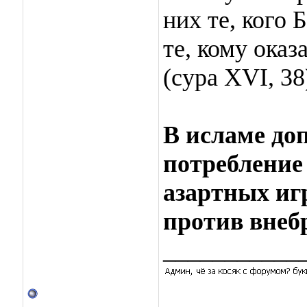
них те, кого
те, кому ока
(сура XVI, 38
В исламе до
потребление
азартных иг
против внеб
___________