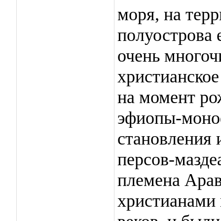
моря, на тер
полуострова 
очень многоч
христианско
на момент р
эфиопы-моноф
становления 
персов-мазде
племена Арав
христианами 