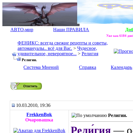
АВТО-мир
Наши ПРАВИЛА
До
Уже как 6184 дней
ФЕНИКС: всегда свежие рецепты и советы,
автомануалы.. всё для Вас.
>
Чудесное,
удивительное, невероятное...
>
Религия
Религии.
Система Мнений
Справка
Календарь
Религии.
10.03.2010, 19:36
FrekkenBok
Религии.
Очаровашка
Рели́гия
— о