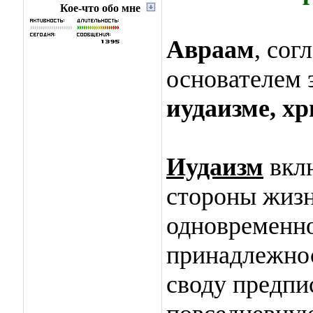
Кое-что обо мне
Авраам
, сог
основателем 
иудаизме, х
Иудаизм
вклю
стороны жизн
одновременно
принадлежнос
своду предпи