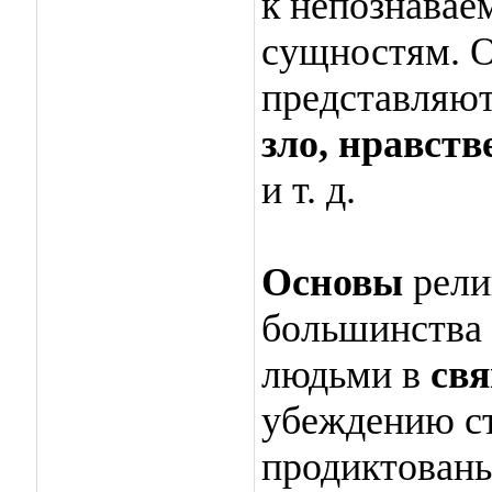
к непознава
сущностям. О
представляют
зло, нравств
и т. д.
Основы
рели
большинства
людьми в
св
убеждению ст
продиктован