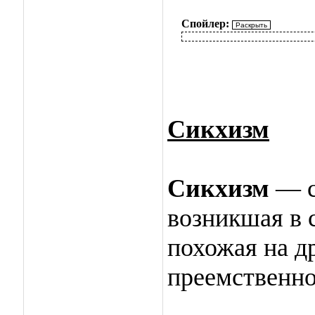
Спойлер:
Сикхизм
Сикхизм
— с
возникшая в 
похожая на д
преемственно