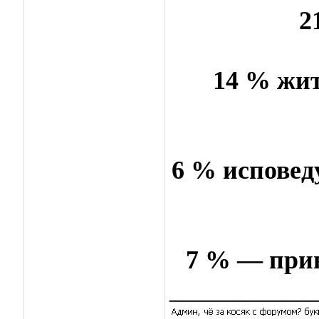
2
14 % жи
6 % исповед
7 % — при
___________