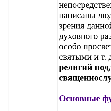
непосредстве
написаны люд
зрения данно
духовного ра
особо просв
святыми и т. д
религий под
священносл
Основные фу