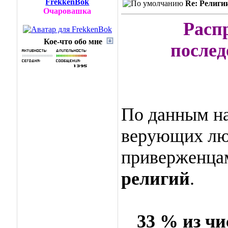
FrekkenBok
Re: Религи
Очаровашка
Расп
Кое-что обо мне
послед
По данным на
верующих лю
приверженца
религий
.
33 % из ч