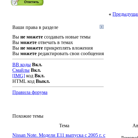
«
Предыдущая
Ваши права в разделе
Вы
не можете
создавать новые темы
Вы
можете
отвечать в темах
Вы
не можете
прикреплять вложения
Вы
можете
редактировать свои сообщения
BB коды
Вкл.
Смайлы
Вкл.
[IMG]
код
Вкл.
HTML код
Выкл.
Правила форума
Похожие темы
Тема
Ав
Nissan Note. Модели Е11 выпуска с 2005 г. с
Домово