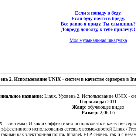
Если я попаду в беду,
Если буду почти в бреду,
Все равно я приду. Ты слышишь?
Добреду, доползу, к тебе прилечу!!
Моя музыкальная шкатулка
ень 2. Использование UNIX - систем в качестве серверов в Inte
инальное название:
Linux. Уровень 2. Использование UNIX - сист
Год выхода:
2011
Жанр:
обучающее видео
Размер:
2,06 Гб
X – системы? И как их эффективно использовать в качестве сер
 эффективного использования сетевых возможностей Linux / Fr
акими как электронная почта, Intranet, FTP-сервер, так и с н