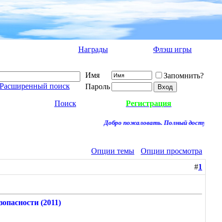
Награды
Флэш игры
Имя
Запомнить?
Расширенный поиск
Пароль
Поиск
Регистрация
Добро пожаловать. Полный доступ к фору
Опции темы
Опции просмотра
#
1
опасности (2011)