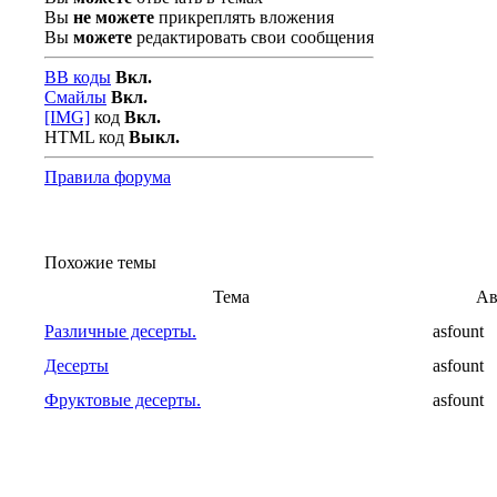
Вы
не можете
прикреплять вложения
Вы
можете
редактировать свои сообщения
BB коды
Вкл.
Смайлы
Вкл.
[IMG]
код
Вкл.
HTML код
Выкл.
Правила форума
Похожие темы
Тема
Ав
Различные десерты.
asfount
Десерты
asfount
Фруктовые десерты.
asfount