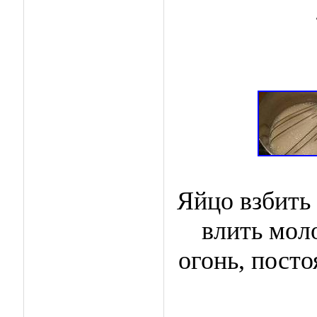
Яйцо взбить
влить мол
огонь, пост