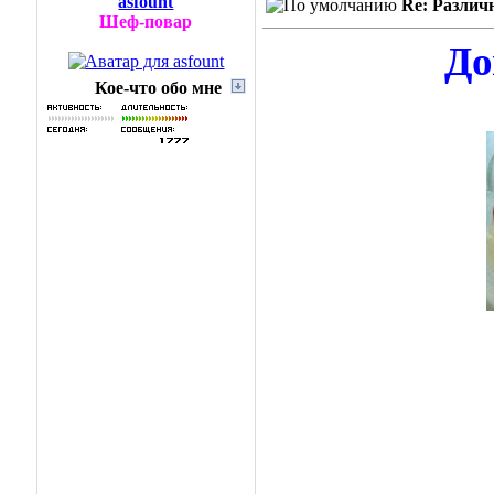
asfount
Re: Различ
Шеф-повар
До
Кое-что обо мне