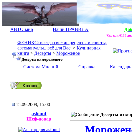
АВТО-мир
Наши ПРАВИЛА
До
Уже как 6183 дне
ФЕНИКС: всегда свежие рецепты и советы,
автомануалы.. всё для Вас.
>
Кулинарная
книга
>
Десерты
>
Мороженое
Десерты из мороженого
Система Мнений
Справка
Календарь
Десерты из мороженого
15.09.2009, 15:00
asfount
Десерты из мо
Шеф-повар
Морожено