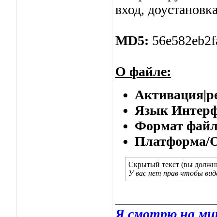
вход, доустановк
MD5:
56e582eb2f
О файле:
Активация|ре
Язык Интерф
Формат фай
Платформа/
Скрытый текст (вы должны
У вас нет прав чтобы ви
_______________
Я смотрю на мир