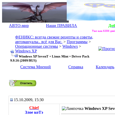
АВТО-мир
Наши ПРАВИЛА
До
Уже как 6184 дней
ФЕНИКС: всегда свежие рецепты и советы,
автомануалы.. всё для Вас.
>
Программы
>
Операционные системы
>
Windows
>
Windows XP
Windows XP SevenT + Linux Mint + Driver Pack
9.9.16 (2009/RUS)
Система Мнений
Справка
Календарь
Windows XP SevenT + Linux Mint + Driver Pack 9.9.16 (2009/RUS
15.10.2009, 15:30
Chief
Windows XP Seve
Злое коТэ