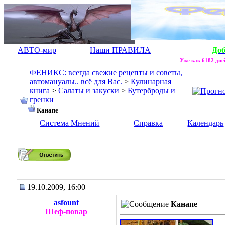
АВТО-мир
Наши ПРАВИЛА
До
Уже как 6182 дней
ФЕНИКС: всегда свежие рецепты и советы,
автомануалы.. всё для Вас.
>
Кулинарная
книга
>
Салаты и закуски
>
Бутерброды и
гренки
Канапе
Система Мнений
Справка
Календарь
Канапе
19.10.2009, 16:00
asfount
Канапе
Шеф-повар