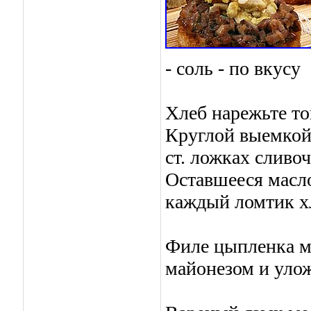
- соль - по вкусу
Хлеб нарежьте т
Круглой выемкой 
ст. ложках сливоч
Оставшееся масло
каждый ломтик х
Филе цыпленка ме
майонезом и улож