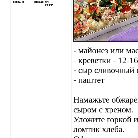
- майонез или ма
- креветки - 12-16
- сыр сливочный 
- паштет
Намажьте обжаре
сыром с хреном.
Уложите горкой и
ломтик хлеба.