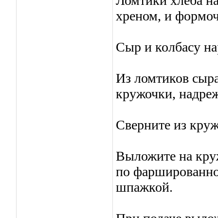
Ломтики хлеба н
хреном, и формо
Сыр и колбасу н
Из ломтиков сыр
кружочки, надреж
Сверните из круж
Выложите на кру
по фаршированно
шпажкой.