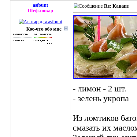
asfount
Re: Канапе
Шеф-повар
Кое-что обо мне
- лимон - 2 шт.
- зелень укропа
Из ломтиков бат
смазать их масло