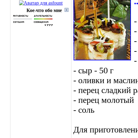
.
Кое-что обо мне
-
-
-
-
-
- сыр - 50 г
- оливки и масли
- перец сладкий р
- перец молотый
- соль
Для приготовлени