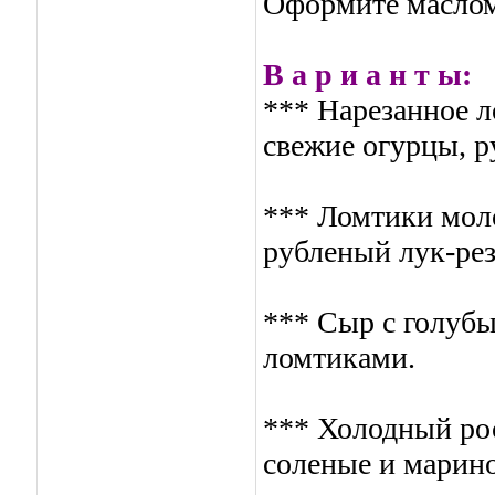
Оформите маслом
В а р и а н т ы:
*** Нарезанное л
свежие огурцы, р
*** Ломтики моло
рубленый лук-рез
*** Сыр с голуб
ломтиками.
*** Холодный рос
соленые и марин