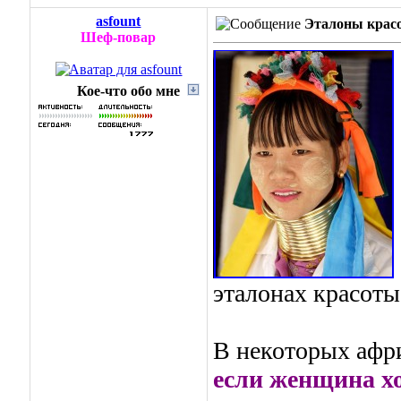
asfount
Эталоны крас
Шеф-повар
Кое-что обо мне
эталонах красоты
В некоторых афр
если женщина хо