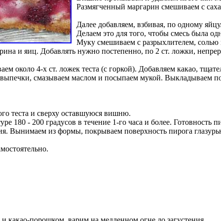
Размягченный маргарин смешиваем с саха
Далее добавляем, взбивая, по одному яйцу
Делаем это для того, чтобы смесь была од
Муку смешиваем с разрыхлителем, солью
рина и яиц. Добавлять нужно постепенно, по 2 ст. ложки, непре
ем около 4-х ст. ложек теста (с горкой). Добавляем какао, тщат
 выпечки, смазываем маслом и посыпаем мукой. Выкладываем по
ого теста и сверху оставшуюся вишню.
е 180 - 200 градусов в течение 1-го часа и более. Готовность п
ия. Вынимаем из формы, покрываем поверхность пирога глазурь
амостоятельно.
и какао-порошком, варим на медленном огне до загустения.