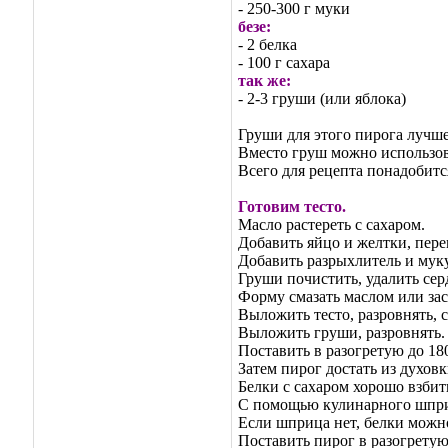
- 250-300 г муки
безе:
- 2 белка
- 100 г сахара
так же:
- 2-3 груши (или яблока)
Груши для этого пирога лучше
Вместо груш можно использова
Всего для рецепта понадобится
Готовим тесто.
Масло растереть с сахаром.
Добавить яйцо и желтки, пере
Добавить разрыхлитель и муку,
Груши почистить, удалить сер
Форму смазать маслом или зас
Выложить тесто, разровнять, 
Выложить груши, разровнять.
Поставить в разогретую до 180
Затем пирог достать из духов
Белки с сахаром хорошо взбит
С помощью кулинарного шпри
Если шприца нет, белки можно
Поставить пирог в разогретую