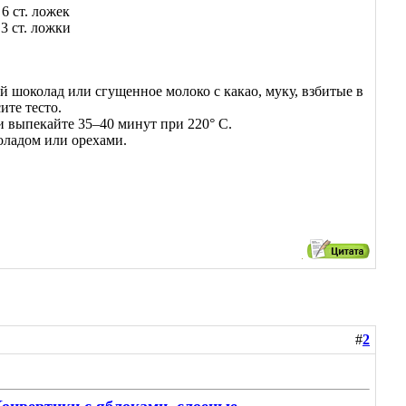
6 ст. ложек
3 ст. ложки
ый шоколад или сгущенное молоко с какао, муку, взбитые в
ите тесто.
 выпекайте 35–40 минут при 220° С.
оладом или орехами.
#
2