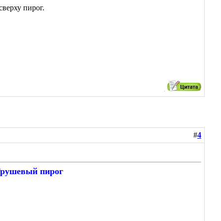
сверху пирог.
#
4
рушевый пирог