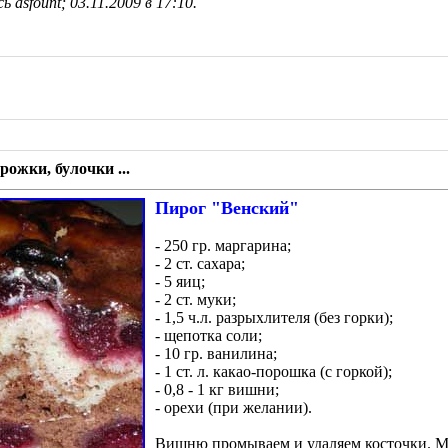
 asfount; 03.11.2009 в
17:10
.
рожки, булочки ...
Пирог "Венский"
- 250 гр. маргарина;
- 2 ст. сахара;
- 5 яиц;
- 2 ст. муки;
- 1,5 ч.л. разрыхлителя (без горки);
- щепотка соли;
- 10 гр. ванилина;
- 1 ст. л. какао-порошка (с горкой);
- 0,8 - 1 кг вишни;
- орехи (при желании).
Вишню промываем и удаляем косточки. 