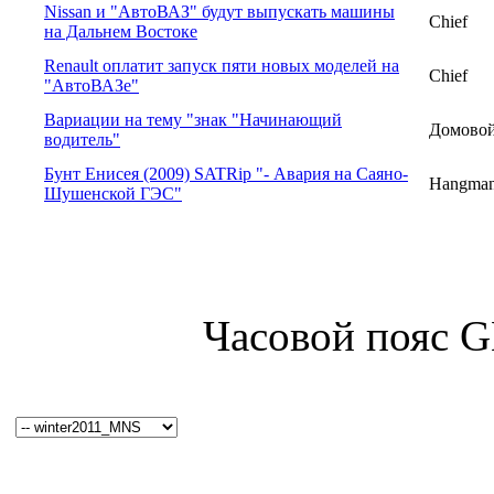
Nissan и "АвтоВАЗ" будут выпускать машины
Chief
на Дальнем Востоке
Renault оплатит запуск пяти новых моделей на
Chief
"АвтоВАЗе"
Вариации на тему "знак "Начинающий
Домово
водитель"
Бунт Енисея (2009) SATRip "- Авария на Саяно-
Hangma
Шушенской ГЭС"
Часовой пояс 