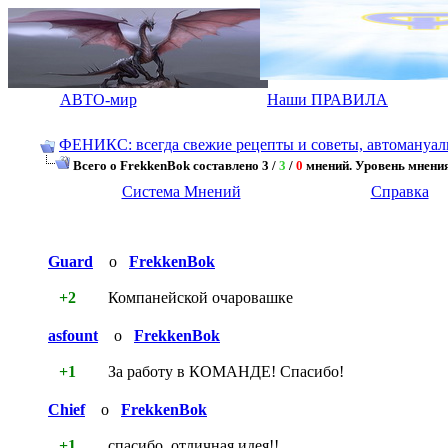
АВТО-мир
Наши ПРАВИЛА
ФЕНИКС: всегда свежие рецепты и советы, автомануалы.
Всего о FrekkenBok составлено 3 /
3
/
0
мнений. Уровень мнени
Система Мнений
Справка
Guard
о
FrekkenBok
+2
Компанейской очаровашке
asfount
о
FrekkenBok
+1
За работу в КОМАНДЕ! Спасибо!
Chief
о
FrekkenBok
+1
спасибо, отличная идея!!