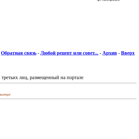
Обратная связь
-
Любой рецепт или совет...
-
Архив
-
Вверх
 третьих лиц, размещенный на портале
пьютера!