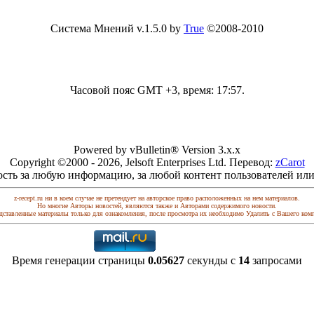
Система Мнений v.1.5.0 by
True
©2008-2010
Часовой пояс GMT +3, время:
17:57
.
Powered by vBulletin® Version 3.x.x
Copyright ©2000 - 2026, Jelsoft Enterprises Ltd. Перевод:
zCarot
ость за любую информацию, за любой контент пользователей или
z-recept.ru ни в коем случае не претендует на авторское право расположенных на нем материалов.
Но многие Авторы новостей, являются также и Авторами содержимого новости.
дставленные материалы только для ознакомления, после просмотра их необходимо Удалить с Вашего ком
Время генерации страницы
0.05627
секунды с
14
запросами