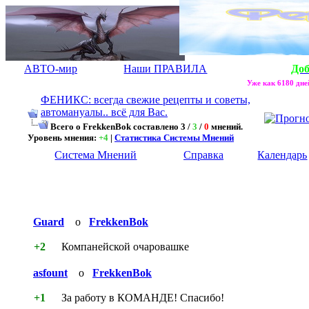
АВТО-мир
Наши ПРАВИЛА
До
Уже как 6180 дней
ФЕНИКС: всегда свежие рецепты и советы,
автомануалы.. всё для Вас.
Всего о FrekkenBok составлено 3 /
3
/
0
мнений.
Уровень мнения:
+4
|
Статистика Системы Мнений
Система Мнений
Справка
Календарь
Guard
о
FrekkenBok
+2
Компанейской очаровашке
asfount
о
FrekkenBok
+1
За работу в КОМАНДЕ! Спасибо!