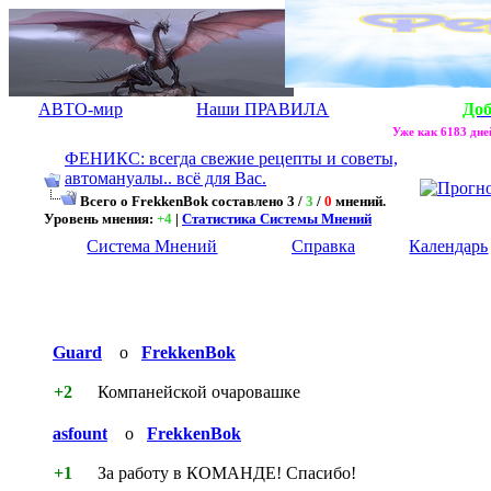
АВТО-мир
Наши ПРАВИЛА
До
Уже как 6183 дней
ФЕНИКС: всегда свежие рецепты и советы,
автомануалы.. всё для Вас.
Всего о FrekkenBok составлено 3 /
3
/
0
мнений.
Уровень мнения:
+4
|
Статистика Системы Мнений
Система Мнений
Справка
Календарь
Guard
о
FrekkenBok
+2
Компанейской очаровашке
asfount
о
FrekkenBok
+1
За работу в КОМАНДЕ! Спасибо!