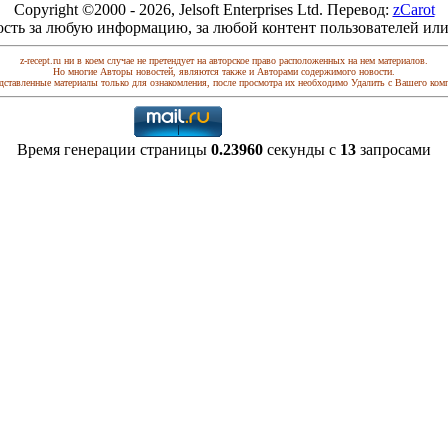
Copyright ©2000 - 2026, Jelsoft Enterprises Ltd. Перевод:
zCarot
ость за любую информацию, за любой контент пользователей или
z-recept.ru ни в коем случае не претендует на авторское право расположенных на нем материалов.
Но многие Авторы новостей, являются также и Авторами содержимого новости.
дставленные материалы только для ознакомления, после просмотра их необходимо Удалить с Вашего ком
Время генерации страницы
0.23960
секунды с
13
запросами