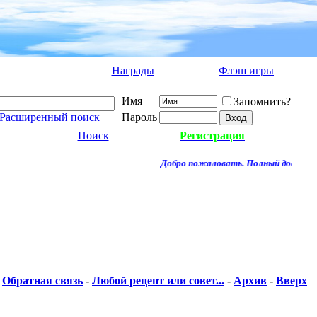
Награды
Флэш игры
Имя
Запомнить?
Расширенный поиск
Пароль
Поиск
Регистрация
Добро пожаловать. Полный доступ к 
Обратная связь
-
Любой рецепт или совет...
-
Архив
-
Вверх