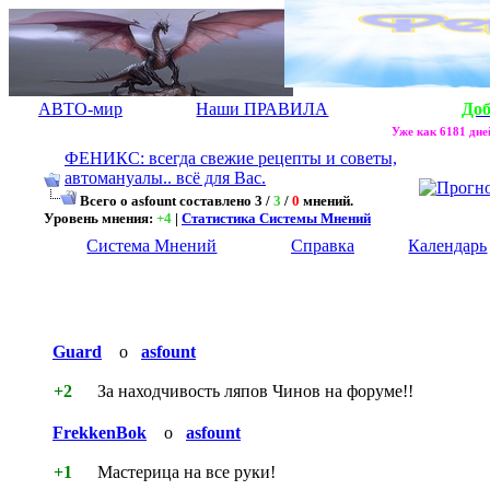
АВТО-мир
Наши ПРАВИЛА
До
Уже как 6181 дней
ФЕНИКС: всегда свежие рецепты и советы,
автомануалы.. всё для Вас.
Всего о asfount составлено 3 /
3
/
0
мнений.
Уровень мнения:
+4
|
Статистика Системы Мнений
Система Мнений
Справка
Календарь
Guard
о
asfount
+2
За находчивость ляпов Чинов на форуме!!
FrekkenBok
о
asfount
+1
Мастерица на все руки!