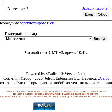
Забыли пароль?
Запомнить?
 необходимо
зарегистрироваться
.
Быстрый переход
Часовой пояс GMT +3, время:
10:41
.
Powered by vBulletin® Version 3.x.x
Copyright ©2000 - 2026, Jelsoft Enterprises Ltd. Перевод:
zCarot
ость за любую информацию, за любой контент пользователей или
z-recept.ru ни в коем случае не претендует на авторское право расположенных на нем материалов.
Но многие Авторы новостей, являются также и Авторами содержимого новости.
дставленные материалы только для ознакомления, после просмотра их необходимо Удалить с Вашего ком