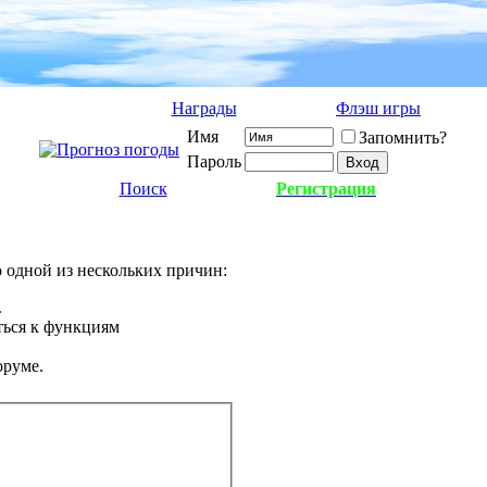
Награды
Флэш игры
Имя
Запомнить?
Пароль
Поиск
Регистрация
о одной из нескольких причин:
.
ться к функциям
оруме.