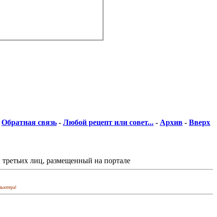
Обратная связь
-
Любой рецепт или совет...
-
Архив
-
Вверх
 третьих лиц, размещенный на портале
пьютера!