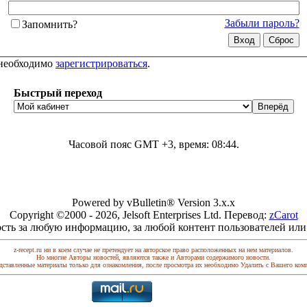
Забыли пароль?
Запомнить?
 необходимо
зарегистрироваться
.
Быстрый переход
Часовой пояс GMT +3, время:
08:44
.
Powered by vBulletin® Version 3.x.x
Copyright ©2000 - 2026, Jelsoft Enterprises Ltd. Перевод:
zCarot
сть за любую информацию, за любой контент пользователей или
z-recept.ru ни в коем случае не претендует на авторское право расположенных на нем материалов.
Но многие Авторы новостей, являются также и Авторами содержимого новости.
дставленные материалы только для ознакомления, после просмотра их необходимо Удалить с Вашего ком