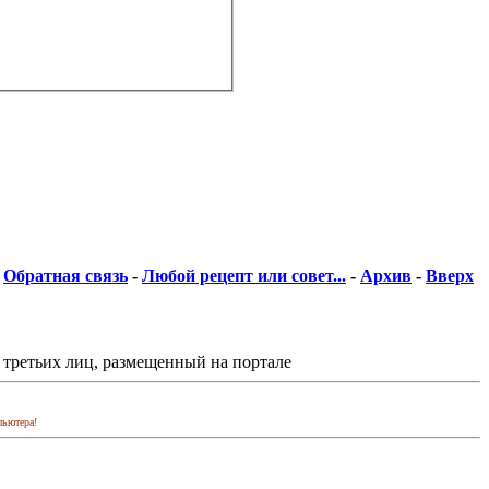
Обратная связь
-
Любой рецепт или совет...
-
Архив
-
Вверх
 третьих лиц, размещенный на портале
пьютера!