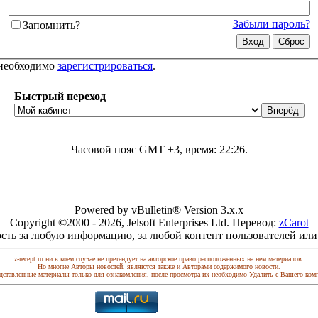
Забыли пароль?
Запомнить?
 необходимо
зарегистрироваться
.
Быстрый переход
Часовой пояс GMT +3, время:
22:26
.
Powered by vBulletin® Version 3.x.x
Copyright ©2000 - 2026, Jelsoft Enterprises Ltd. Перевод:
zCarot
сть за любую информацию, за любой контент пользователей или
z-recept.ru ни в коем случае не претендует на авторское право расположенных на нем материалов.
Но многие Авторы новостей, являются также и Авторами содержимого новости.
дставленные материалы только для ознакомления, после просмотра их необходимо Удалить с Вашего ком