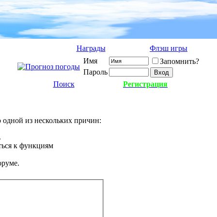
Награды
Флэш игры
Имя
Запомнить?
Пароль
Поиск
Регистрация
о одной из нескольких причин:
.
ться к функциям
оруме.