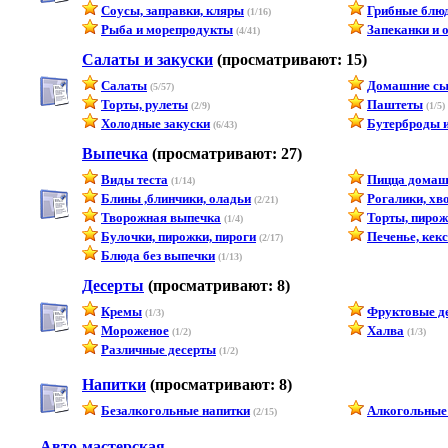
Соусы, заправки, кляры
Грибные блю
(1/16)
Рыба и морепродукты
Запеканки и 
(4/41)
Салаты и закуски
(просматривают: 15)
Салаты
Домашние с
(5/57)
Торты, рулеты
Паштеты
(2/9)
(1/5)
Холодные закуски
Бутерброды и
(6/43)
Выпечка
(просматривают: 27)
Виды теста
Пицца домаш
(1/14)
Блины ,блинчики, оладьи
Рогалики, хв
(2/21)
Творожная выпечка
Торты, пирож
(1/4)
Булочки, пирожки, пироги
Печенье, кек
(2/17)
Блюда без выпечки
(1/13)
Десерты
(просматривают: 8)
Кремы
Фруктовые д
(1/3)
Мороженое
Халва
(1/2)
(1/3)
Различные десерты
(1/2)
Напитки
(просматривают: 8)
Безалкогольные напитки
Алкогольные
(2/15)
Авто-мастерская