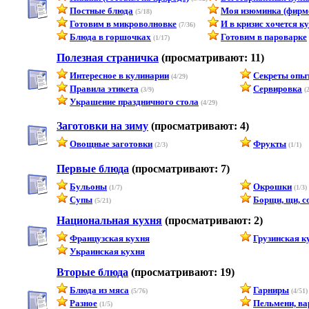
Постные блюда
Моя изюминка (фирм
(5/18)
Готовим в микроволновке
И в кризис хочется к
(7/36)
Блюда в горшочках
Готовим в пароварке
(1/17)
Полезная страничка
(просматривают: 11)
Интересное в кулинарии
Секреты опыт
(4/29)
Правила этикета
Сервировка
(3/9)
(2
Украшение праздничного стола
(4/29)
Заготовки на зиму
(просматривают: 4)
Овощные заготовки
Фрукты
(2/3)
(1/1)
Первые блюда
(просматривают: 7)
Бульоны
Окрошки
(1/7)
(1/3)
Супы
Борщи, щи, с
(5/21)
Национальная кухня
(просматривают: 2)
Французская кухня
Грузинская к
Украинская кухня
Вторые блюда
(просматривают: 19)
Блюда из мяса
Гарниры
(5/76)
(4/51)
Разное
Пельмени, вар
(1/5)