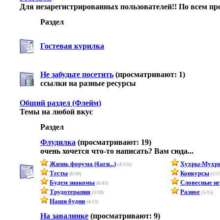
Для незарегистрированных пользователей!! По всем пр
Раздел
Гостевая курилка
Не забудьте посетить
(просматривают: 1)
ссылки на разные ресурсы
Общий раздел (Флейм)
Темы на любой вкус
Раздел
Флудилка
(просматривают: 19)
очень хочется что-то написать? Вам сюда...
Жизнь форума (баги...)
Хухры-Мухр
(4/131)
Тесты
Конкурсы
(6/10)
(1/1
Будем знакомы
Словесные и
(6/45)
Трудотерапия
Разное
(3/18)
(5/15)
Наши будни
(4/13)
На завалинке
(просматривают: 9)