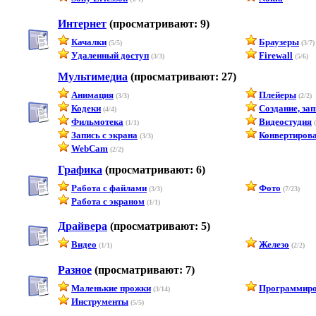
Интернет
(просматривают: 9)
Качалки
Браузеры
(5/5)
(3/7)
Удаленный доступ
Firewall
(3/3)
(5/6)
Мультимедиа
(просматривают: 27)
Анимация
Плейеры
(3/3)
(2/2)
Кодеки
Создание, за
(4/4)
Фильмотека
Видеостудия
(1/1)
(
Запись с экрана
Конвертирован
(3/3)
WebCam
(2/2)
Графика
(просматривают: 6)
Работа с файлами
Фото
(3/3)
(7/23)
Работа с экраном
(1/1)
Драйвера
(просматривают: 5)
Видео
Железо
(1/1)
(2/2)
Разное
(просматривают: 7)
Маленькие прожки
Программиро
(3/14)
Инструменты
(5/5)