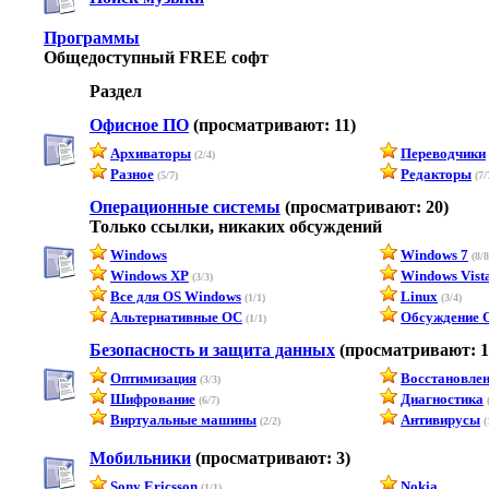
Программы
Общедоступный FREE софт
Раздел
Офисное ПО
(просматривают: 11)
Архиваторы
Переводчики
(2/4)
Разное
Редакторы
(5/7)
(7/
Операционные системы
(просматривают: 20)
Только ссылки, никаких обсуждений
Windows
Windows 7
(8/8
Windows XP
Windows Vist
(3/3)
Все для OS Windows
Linux
(1/1)
(3/4)
Альтернативные ОС
Обсуждение 
(1/1)
Безопасность и защита данных
(просматривают: 1
Оптимизация
Восстановле
(3/3)
Шифрование
Диагностика
(6/7)
(
Виртуальные машины
Антивирусы
(2/2)
(
Мобильники
(просматривают: 3)
Sony Ericsson
Nokia
(1/1)