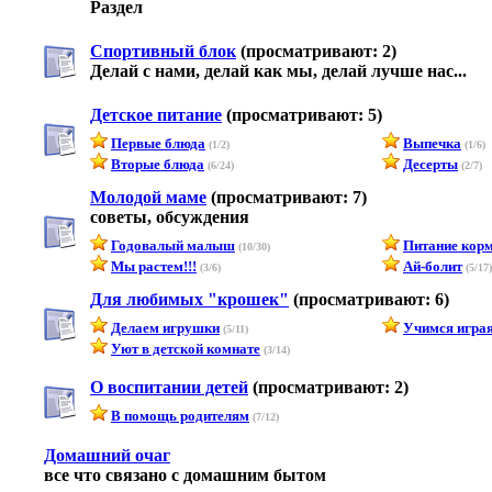
Раздел
Спортивный блок
(просматривают: 2)
Делай с нами, делай как мы, делай лучше нас...
Детское питание
(просматривают: 5)
Первые блюда
Выпечка
(1/2)
(1/6)
Вторые блюда
Десерты
(6/24)
(2/7)
Молодой маме
(просматривают: 7)
советы, обсуждения
Годовалый малыш
Питание кор
(10/30)
Мы растем!!!
Ай-болит
(3/6)
(5/17)
Для любимых "крошек"
(просматривают: 6)
Делаем игрушки
Учимся игра
(5/11)
Уют в детской комнате
(3/14)
О воспитании детей
(просматривают: 2)
В помощь родителям
(7/12)
Домашний очаг
все что связано с домашним бытом