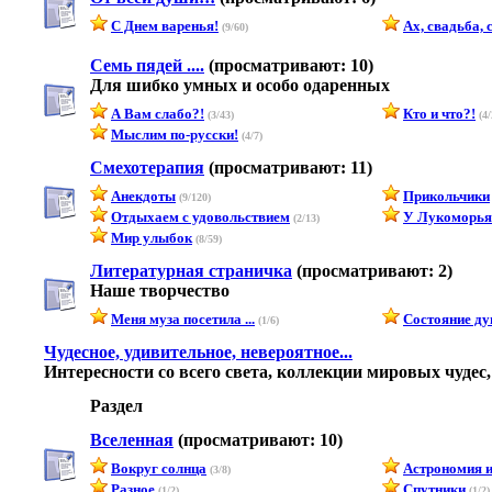
С Днем варенья!
Ах, свадьба, с
(9/60)
Семь пядей ....
(просматривают: 10)
Для шибко умных и особо одаренных
А Вам слабо?!
Кто и что?!
(3/43)
(4/
Мыслим по-русски!
(4/7)
Смехотерапия
(просматривают: 11)
Анекдоты
Прикольчики
(9/120)
Отдыхаем с удовольствием
У Лукоморья.
(2/13)
Мир улыбок
(8/59)
Литературная страничка
(просматривают: 2)
Наше творчество
Меня муза посетила ...
Состояние д
(1/6)
Чудесное, удивительное, невероятное...
Интересности со всего света, коллекции мировых чудес,
Раздел
Вселенная
(просматривают: 10)
Вокруг солнца
Астрономия и
(3/8)
Разное
Спутники
(1/2)
(1/2)