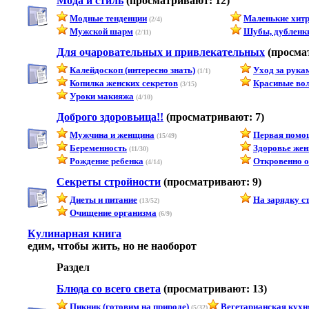
Мода и стиль
(просматривают: 12)
Модные тенденции
Маленькие хитро
(2/4)
Мужской шарм
Шубы, дубленки
(2/11)
Для очаровательных и привлекательных
(просма
Калейдоскоп (интересно знать)
Уход за рука
(1/1)
Копилка женских секретов
Красивые во
(3/15)
Уроки макияжа
(4/10)
Доброго здоровьица!!
(просматривают: 7)
Мужчина и женщина
Первая помо
(15/49)
Беременность
Здоровье же
(11/30)
Рождение ребенка
Откровенно о
(4/14)
Секреты стройности
(просматривают: 9)
Диеты и питание
На зарядку ст
(13/52)
Очищение организма
(6/9)
Кулинарная книга
едим, чтобы жить, но не наоборот
Раздел
Блюда со всего света
(просматривают: 13)
Пикник (готовим на природе)
Вегетарианская кухн
(5/32)