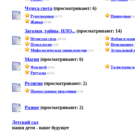
Чудеса света
(просматривают: 6)
Рукотворные
Природные
(6/27)
(6
Живые
(9/36)
Загадки, тайны, НЛО...
(просматривают: 14)
Нечистая сила
Фобии и ман
(10/19)
Психология
Непознанное
(4/8)
(
Мифологическая энциклопедия
Астральный 
(1/5)
Магия
(просматривают: 6)
Фэн-шуй
Талисманы и
(6/43)
Ритуалы
(4/25)
Религия
(просматривают: 2)
Православные праздники
(1/9)
Разное
(просматривают: 2)
Детский сад
наши дети - наше будущее