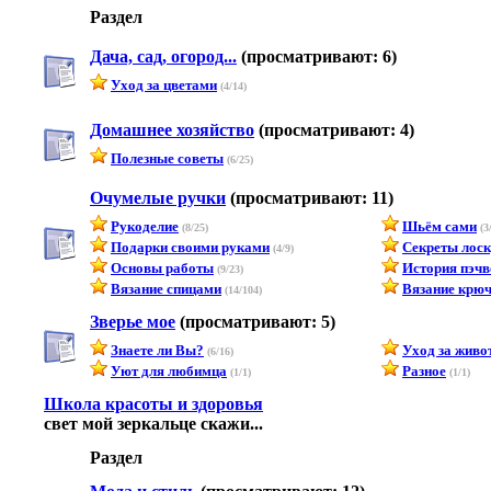
Раздел
Дача, сад, огород...
(просматривают: 6)
Уход за цветами
(4/14)
Домашнее хозяйство
(просматривают: 4)
Полезные советы
(6/25)
Очумелые ручки
(просматривают: 11)
Рукоделие
Шьём сами
(8/25)
(3
Подарки своими руками
Секреты лоск
(4/9)
Основы работы
История пэчв
(9/23)
Вязание спицами
Вязание крю
(14/104)
Зверье мое
(просматривают: 5)
Знаете ли Вы?
Уход за жив
(6/16)
Уют для любимца
Разное
(1/1)
(1/1)
Школа красоты и здоровья
свет мой зеркальце скажи...
Раздел