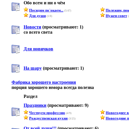
Обо всем и ни о чём
Посидим по`окаем...
Полежим, покр
(5/47)
Для души
Нужен совет
(1/8)
(
Новости
(просматривают: 1)
со всего света
Для новичков
На шару
(просматривают: 1)
Фабрика хорошего настроения
порция хорошего юмора всегда полезна
Раздел
Праздники
(просматривают: 9)
Чествуем профессию
Новогоднее 
(4/9)
Рождественская кухня
Новогодние п
(3/25)
От всей души!!!
(просматривают: 6)