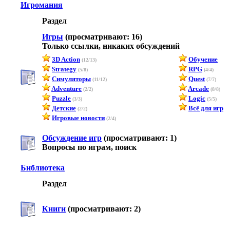
Игромания
Раздел
Игры
(просматривают: 16)
Только ссылки, никаких обсуждений
3D Action
Обучение
(12/13)
Strategy
RPG
(5/8)
(4/4)
Симуляторы
Quest
(11/12)
(7/7)
Adventure
Arcade
(2/2)
(8/8)
Puzzle
Logic
(3/3)
(5/5)
Детские
Всё для игр
(2/2)
Игровые новости
(2/4)
Обсуждение игр
(просматривают: 1)
Вопросы по играм, поиск
Библиотека
Раздел
Книги
(просматривают: 2)