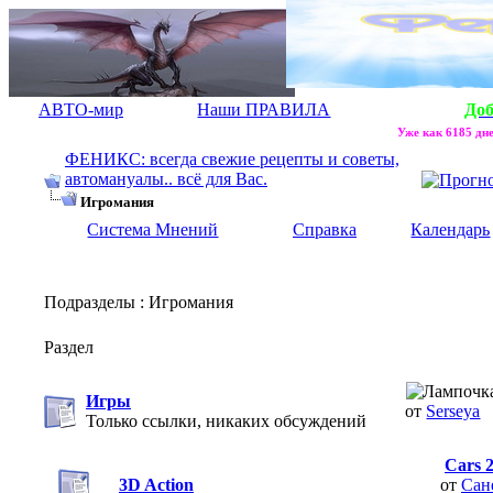
АВТО-мир
Наши ПРАВИЛА
До
Уже как 6185 дне
ФЕНИКС: всегда свежие рецепты и советы,
автомануалы.. всё для Вас.
Игромания
Система Мнений
Справка
Календарь
Подразделы
: Игромания
Раздел
Игры
от
Serseya
Только ссылки, никаких обсуждений
Cars 2
3D Action
от
Сан